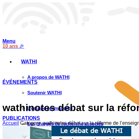
Menu
10 ans
🎉
WATHI
A propos de WATHI
ÉVÉNEMENTS
Soutenir WATHI
wathinotes débat sur la réf
L’équipe permanente
PUBLICATIONS
Accueil
Category: wathinotes débat sur la réforme de l’ensei
Les chargés de recherche associés