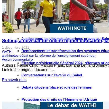
Grand large
Le choix de WATHI
PROJETS
Justice pour les victimes des crimes graves au Sahel
Setting a new bar for online higher education,
1 décembre 2021
Renforcement et transformation des systèmes éduca
WATHI
wathinotes débat sur la réforme de l'enseignement supérieur
Aucun commentaire
Élection présidentielle Sénégal 2024, réformes prio
Authors: Felipe Child, Marcus Frank, Mariana Lef, and Jimmy S
Link to the original document…
Conversations sur l’avenir du Sahel
En savoir plus
Débats citoyens place et rôle des femmes
Protection des droits de l’Homme en Afrique