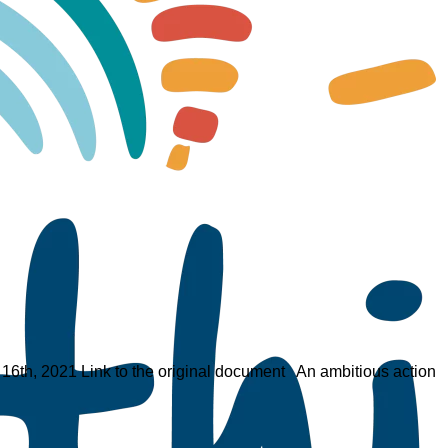
r 16th, 2021 Link to the original document An ambitious action