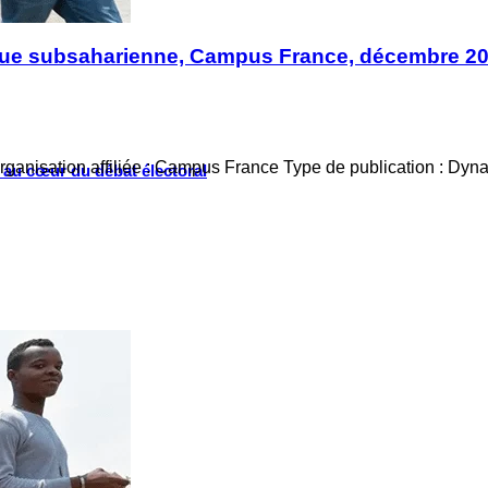
frique subsaharienne, Campus France, décembre 2
rganisation affiliée : Campus France Type de publication : Dy
s au cœur du débat électoral