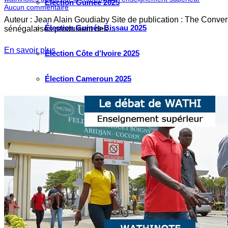
Élection Guinée 2025
Aucun commentaire
Auteur : Jean Alain Goudiaby Site de publication : The Convers
Élection Guinée-Bissau 2025
sénégalaises produisent des…
En savoir plus
Élection Côte d’Ivoire 2025
Élection Cameroun 2025
Élection Ghana 2024
Élection Mauritanie 2024
Élection Tchad 2024
Election Nigéria 2023
Les défis liés à l’eau en Afrique de l’Ouest