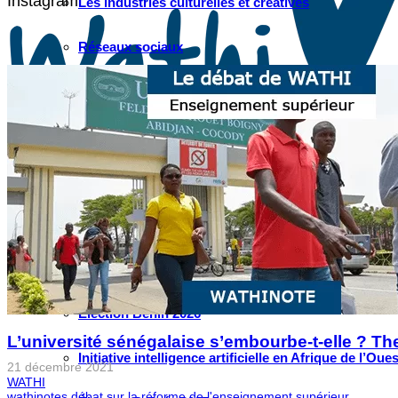
Instagram
Les industries culturelles et créatives
Réseaux sociaux
Les relations entre l’Afrique de l’Ouest et la Chine
Crise Covid-19
Voir tous les débats
INITIATIVES
Initiative villes ouest-africaines : Accra
Élection Bénin 2026
L’université sénégalaise s’embourbe-t-elle ? Th
Initiative intelligence artificielle en Afrique de l’Oues
21 décembre 2021
WATHI
wathinotes débat sur la réforme de l'enseignement supérieur