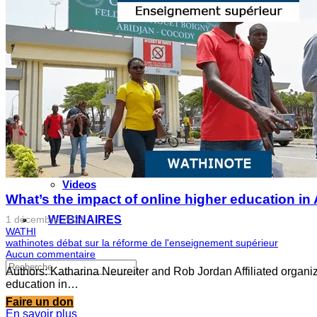
Valorisation de la recherche au Sahel
Entretiens avec les élus locaux
Le partenariat avec l’IRIS
MULTIMÉDIA
Les Voix(es) de WATHI
Videos
What’s the impact of online higher education i
1 décembre 2021
WEBINAIRES
WATHI
wathinotes débat sur la réforme de l'enseignement supérieur
Aucun commentaire
Authors: Katharina Neureiter and Rob Jordan Affiliated organ
education in…
Faire un don
En savoir plus