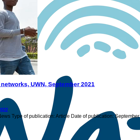
s networks, UWN, September 2021
2022
News Type of publication: Article Date of publication: Septembe