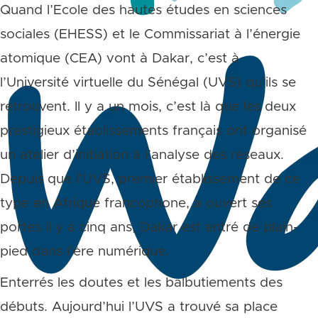
Quand l’Ecole des hautes études en sciences
sociales (EHESS) et le Commissariat à l’énergie
atomique (CEA) vont à Dakar, c’est à
l’Université virtuelle du Sénégal (UVS) qu’ils se
retrouvent. Il y a un mois, c’est là que les deux
prestigieux établissements français ont organisé
un atelier d’initiation à l’analyse des réseaux.
Depuis que l’UVS, premier établissement de ce
type en Afrique francophone, a ouvert ses
portes il y a cinq ans, Dakar est entré de plain-
pied dans l’ère numérique.
Enterrés les doutes et les balbutiements des
débuts. Aujourd’hui l’UVS a trouvé sa place