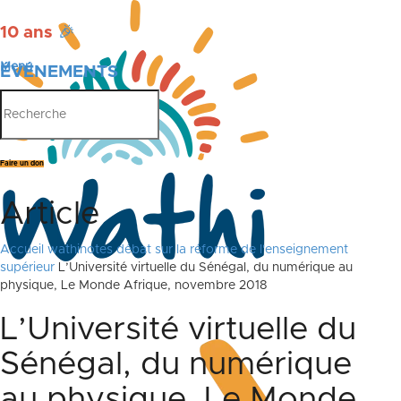
10 ans
🎉
Menu
ÉVÉNEMENTS
PUBLICATIONS
Faire un don
Article
Accueil
wathinotes débat sur la réforme de l'enseignement
supérieur
L’Université virtuelle du Sénégal, du numérique au
physique, Le Monde Afrique, novembre 2018
L’Université virtuelle du
Sénégal, du numérique
au physique, Le Monde