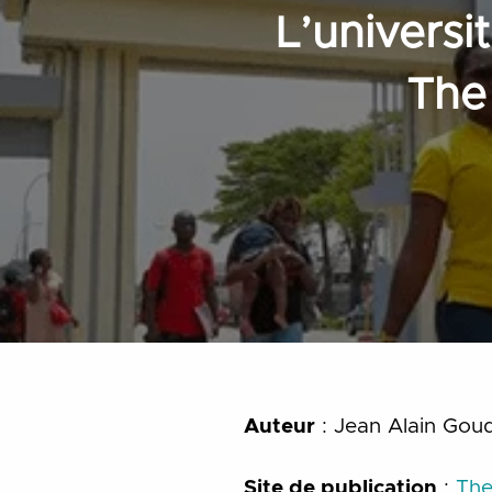
L’universi
The
Auteur
: Jean Alain Gou
Site de publication
:
The