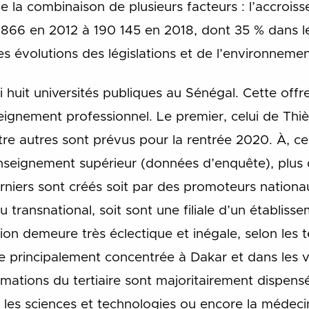
 de la combinaison de plusieurs facteurs : l’accro
866 en 2012 à 190 145 en 2018, dont 35 % dans le 
es évolutions des législations et de l’environnemen
huit universités publiques au Sénégal. Cette offr
seignement professionnel. Le premier, celui de Thiè
re autres sont prévus pour la rentrée 2020. À, cel
Enseignement supérieur (données d’enquête), plus d
erniers sont créés soit par des promoteurs nationa
 transnational, soit sont une filiale d’un établiss
on demeure très éclectique et inégale, selon les t
ste principalement concentrée à Dakar et dans les vi
rmations du tertiaire sont majoritairement dispensé
S, les sciences et technologies ou encore la médec