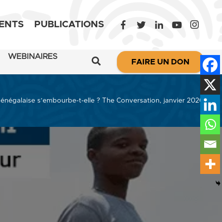
ENTS
PUBLICATIONS
WEBINAIRES
FAIRE UN DON
 sénégalaise s’embourbe-t-elle ? The Conversation, janvier 2020