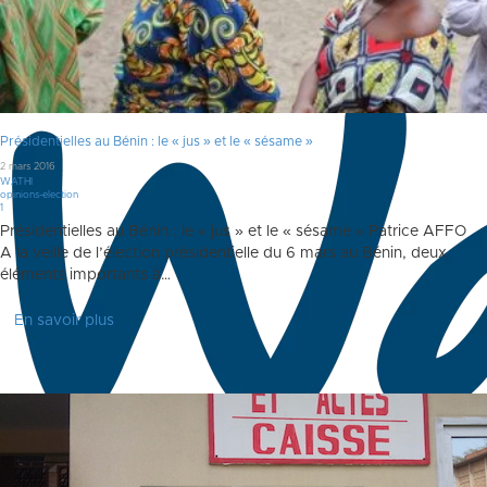
Présidentielles au Bénin : le « jus » et le « sésame »
2 mars 2016
WATHI
opinions-election
Commentaire
1
Présidentielles au Bénin : le « jus » et le « sésame » Patrice AFFO
A la veille de l’élection présidentielle du 6 mars au Bénin, deux
éléments importants à…
En savoir plus