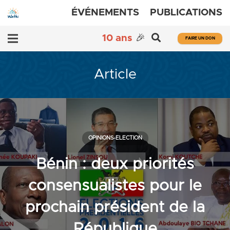
ÉVÉNEMENTS
PUBLICATIONS
10 ans
🎉
FAIRE UN DON
Article
OPINIONS-ELECTION
Bénin : deux priorités
consensualistes pour le
prochain président de la
République