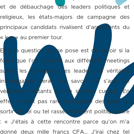
et de débauchage des leaders politiques et
religieux, les états-majors de campagne des
principaux candidats rivalisent d’arguments du
« k.o » au premier tour.
Et si la question qui se pose est de savoir si la
foule que l’on observe aux différents meetings
suivra les consignes des leaders, la véritable
interrogation serait de savoir s’il s’agit de
véritables militants ou de simples curieux. En
effet, il n’est pas rare d’entendre des gens au
sortir de tel ou tel rassemblement politique dire
: « J’étais à cette rencontre parce qu’on m’a
donné deux mille francs CFA… J’irai chez tel