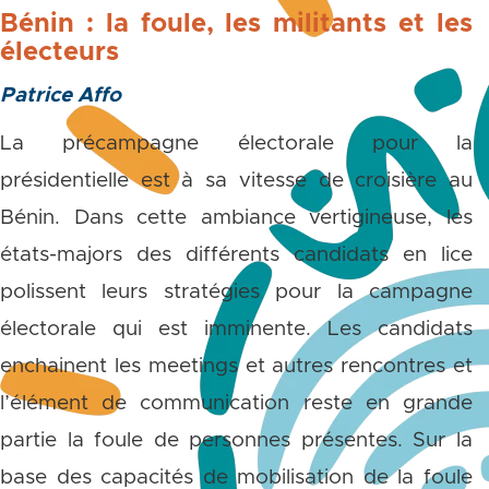
Bénin : la foule, les militants et les
électeurs
Patrice Affo
La précampagne électorale pour la
présidentielle est à sa vitesse de croisière au
Bénin. Dans cette ambiance vertigineuse, les
états-majors des différents candidats en lice
polissent leurs stratégies pour la campagne
électorale qui est imminente. Les candidats
enchainent les meetings et autres rencontres et
l’élément de communication reste en grande
partie la foule de personnes présentes. Sur la
base des capacités de mobilisation de la foule