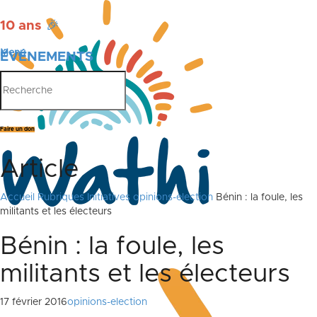
10 ans
🎉
Menu
ÉVÉNEMENTS
PUBLICATIONS
Faire un don
Article
Accueil
Rubriques
Initiatives
opinions-election
Bénin : la foule, les
militants et les électeurs
Bénin : la foule, les
militants et les électeurs
17 février 2016
opinions-election