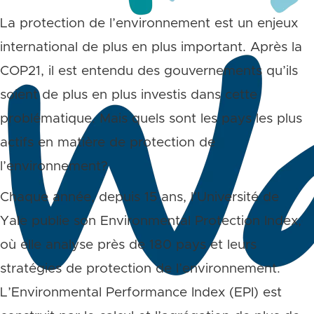
La protection de l’environnement est un enjeux
international de plus en plus important. Après la
COP21, il est entendu des gouvernements qu’ils
soient de plus en plus investis dans cette
problématique. Mais quels sont les pays les plus
actifs en matière de protection de
l’environnement?
Chaque année, depuis 15 ans, l’Université de
Yale publie son Environmental Protection Index,
où elle analyse près de 180 pays et leurs
stratégies de protection de l’environnement.
L’Environmental Performance Index (EPI) est