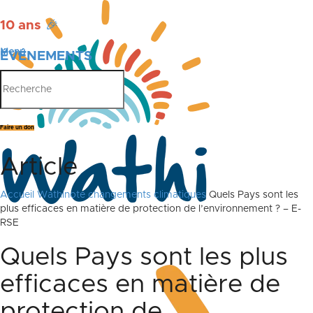
10 ans
🎉
Menu
ÉVÉNEMENTS
PUBLICATIONS
Faire un don
Article
Accueil
Wathinote changements climatiques
Quels Pays sont les
plus efficaces en matière de protection de l’environnement ? – E-
RSE
Quels Pays sont les plus
efficaces en matière de
protection de