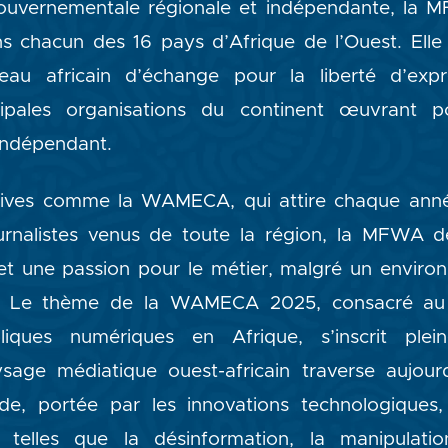
ouvernementale régionale et indépendante, la 
s chacun des 16 pays d’Afrique de l’Ouest. Elle
eau africain d’échange pour la liberté d’exp
cipales organisations du continent œuvrant 
 indépendant.
iatives comme la WAMECA, qui attire chaque ann
urnalistes venus de toute la région, la MFWA dé
é et une passion pour le métier, malgré un envir
. Le thème de la WAMECA 2025, consacré au 
ubliques numériques en Afrique, s’inscrit ple
age médiatique ouest-africain traverse aujou
ide, portée par les innovations technologiques
telles que la désinformation, la manipulatio