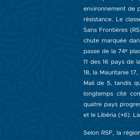
environnement de pl
résistance. Le clas
Sans Frontières (RS
chute marquée dans 
passe de la 74ᵉ pla
11 des 16 pays de l
18, la Mauritanie 17,
Mali de 5, tandis 
longtemps cité co
quatre pays progress
et le Libéria (+6). L
Selon RSF, la régio