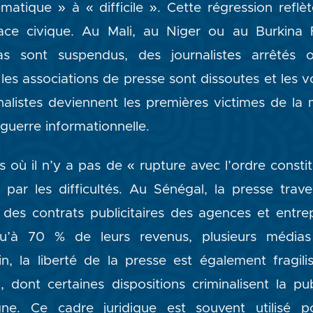
atique » à « difficile ». Cette régression reflè
pace civique. Au Mali, au Niger ou au Burkina 
s sont suspendus, des journalistes arrêtés 
es associations de presse sont dissoutes et les vo
rnalistes deviennent les premières victimes de l
 guerre informationnelle.
où il n’y a pas de « rupture avec l’ordre constit
par les difficultés. Au Sénégal, la presse trav
des contrats publicitaires des agences et entrep
squ’à 70 % de leurs revenus, plusieurs médi
in, la liberté de la presse est également fragi
dont certaines dispositions criminalisent la pu
gne. Ce cadre juridique est souvent utilisé 