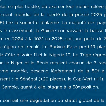
us en plus hostile, où exercer leur métier relève 
sement mondial de la liberté de la presse 2025 
F) tire la sonnette d’alarme. La majorité des pay
le classement, la Guinée connaissant la baisse l
ce en 2024 à la 103ᵉ en 2025, soit une perte de 31
a région ont reculé. Le Burkina Faso perd 19 plac
 la Côte d’Ivoire 11 et le Nigeria 10. Le Togo régre
que le Niger et le Bénin reculent chacun de 3 ra
mme modèle, descend légèrement de la 50ᵉ à l
ent : le Sénégal (+20 places), le Cap-Vert (+11),
a Gambie, quant à elle, stagne à la 58ᵉ position.
n connaît une dégradation du statut global de la l