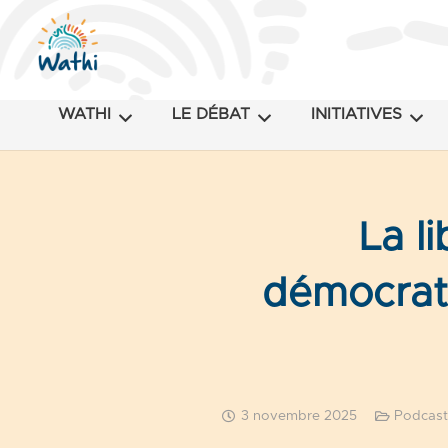
WATHI
LE DÉBAT
INITIATIVES
La l
démocrati
3 novembre 2025
Podcast