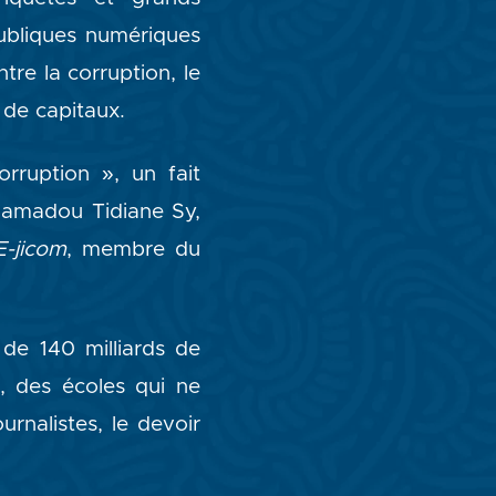
ubliques numériques
tre la corruption, le
s de capitaux.
rruption », un fait
 Hamadou Tidiane Sy,
E-jicom
, membre du
 de 140 milliards de
s, des écoles qui ne
rnalistes, le devoir