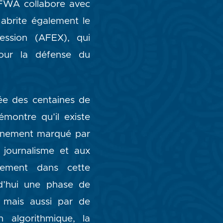
MFWA collabore avec
 abrite également le
ression (AFEX), qui
pour la défense du
ée des centaines de
montre qu’il existe
onnement marqué par
journalisme et aux
inement dans cette
rd’hui une phase de
, mais aussi par de
n algorithmique, la