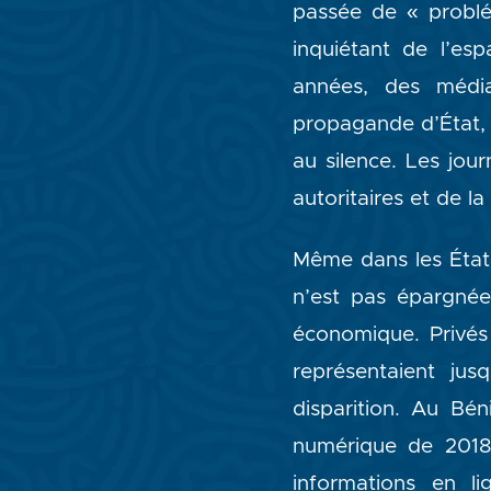
passée de « problém
inquiétant de l’es
années, des média
propagande d’État, l
au silence. Les jou
autoritaires et de la
Même dans les États 
n’est pas épargnée 
économique. Privés 
représentaient ju
disparition. Au Bén
numérique de 2018, 
informations en li