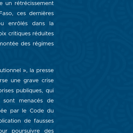
te un rétrécissement
Faso, ces dernières
ou enrôlés dans la
ix critiques réduites
a montée des régimes
utionnel », la presse
erse une grave crise
rises publiques, qui
as sont menacés de
lisée par le Code du
blication de fausses
pour poursuivre des