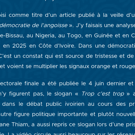
isi comme titre d’un article publié à la veille d
 démocratie de l’angoisse
». J’y faisais une analy
e-Bissau, au Nigeria, au Togo, en Guinée et en C
n 2025 en Côte d’Ivoire. Dans une démocratie
C’est un constat qui est source de tristesse et de
et voient se multiplier les signaux orange et roug
lectorale finale a été publiée le 4 juin dernier 
n’y figurent pas, le slogan «
Trop c’est trop
» a
t dans le débat public ivoirien au cours des p
utre figure politique importante et plutôt nouvell
djane Thiam, a aussi repris ce slogan lors d’une pr
e. La vidéo circule aussi beaucoup sur les réseau