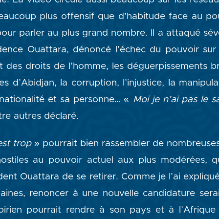
eaucoup plus offensif que d’habitude face au po
our parler au plus grand nombre. Il a attaqué sév
dence Ouattara, dénoncé l’échec du pouvoir sur l
ct des droits de l’homme, les déguerpissements b
s d’Abidjan, la corruption, l’injustice, la manipula
 nationalité et sa personne… «
Moi je n’ai pas le s
ntre autres déclaré.
est trop
» pourrait bien rassembler de nombreuses 
hostiles au pouvoir actuel aux plus modérées, qu
dent Ouattara de se retirer. Comme je l’ai expliq
aines, renoncer à une nouvelle candidature serait
oirien pourrait rendre à son pays et à l’Afriqu