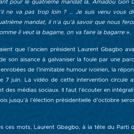
ant pour le quatrième mandat là, Amadou Gon C
il ne va pas trop loin ? … Je suis venu vous di
atrième mandat, il n’a qu’à savoir que nous feron
omme il veut la bagarre, on va faire la bagarre
».
aient que l’ancien président Laurent Gbagbo av
 de son aisance à galvaniser la foule par une paro
 enrobées de l’inimitable humour ivoirien, la répo
e 7 juin. La vidéo de cette intervention circul
t des médias sociaux. Il faut l’écouter en intégra
is jusqu’à l’élection présidentielle d’octobre ser
s ces mots, Laurent Gbagbo, à la tête du Parti d