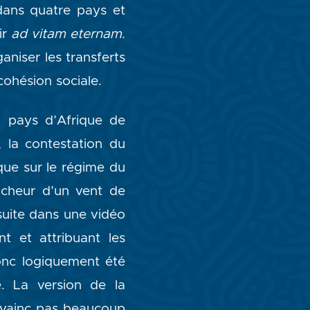
 dans quatre pays et
ir
ad vitam eternam
.
aniser les transferts
cohésion sociale.
l pays d’Afrique de
 la contestation du
ique sur le régime du
ncheur d’un vent de
suite dans une vidéo
t et attribuant les
donc logiquement été
e. La version de la
nvainc pas beaucoup