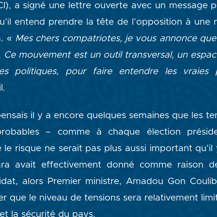
CI), a signé une lettre ouverte avec un message p
u’il entend prendre la tête de l’opposition à une 
a. «
Mes chers compatriotes, je vous annonce qu
t. Ce mouvement est un outil transversal, un esp
es politiques, pour faire entendre les vraies
l.
pensais il y a encore quelques semaines que les te
probables – comme à chaque élection présiden
le risque ne serait pas plus aussi important qu’il
ara avait effectivement donné comme raison d
dat, alors Premier ministre, Amadou Gon Coulib
r que le niveau de tensions sera relativement limi
et la sécurité du pays.