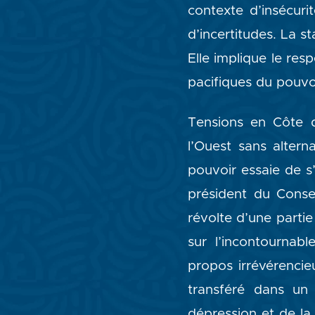
contexte d’insécuri
d’incertitudes. La s
Elle implique le res
pacifiques du pouvoi
Tensions en Côte d
l’Ouest sans alter
pouvoir essaie de s’
président du Conse
révolte d’une parti
sur l’incontournab
propos irrévérencie
transféré dans un 
dépression et de l