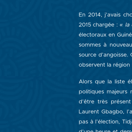
En 2014, j’avais cho
2015 chargée :
« la
électoraux en Guiné
sommes à nouveau e
source d’angoisse. 
observent la région 
Alors que la liste é
politiques majeurs 
d’être très présen
Laurent Gbagbo, l’a
pas à l’élection, Ti
d’une heure et demi