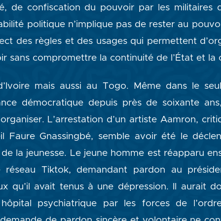
té, de confiscation du pouvoir par les militaires
tabilité politique n’implique pas de rester au pouvo
pect des règles et des usages qui permettent d’org
r sans compromettre la continuité de l’État et la 
’Ivoire mais aussi au Togo. Même dans le seu
nance démocratique depuis près de soixante ans,
organiser. L’arrestation d’un artiste Aamron, crit
il Faure Gnassingbé, semble avoir été le décle
e de la jeunesse. Le jeune homme est réapparu en
le réseau Tiktok, demandant pardon au présiden
ux qu’il avait tenus à une dépression. Il aurait 
hôpital psychiatrique par les forces de l’ordr
a demande de pardon sincère et volontaire ne co