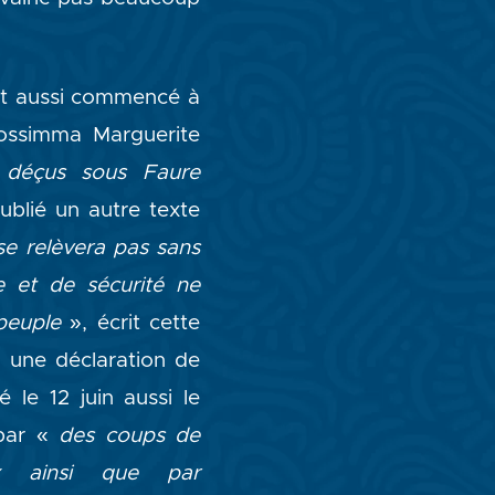
ont aussi commencé à
sossimma Marguerite
s déçus sous Faure
ublié un autre texte
e relèvera pas sans
e et de sécurité ne
peuple
», écrit cette
, une déclaration de
 le 12 juin aussi le
 par «
des coups de
aux ainsi que par