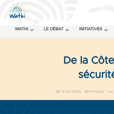
WATHI
LE DÉBAT
INITIATIVES
De la Côte 
sécurit
14 juin 2025
Podcast - Les