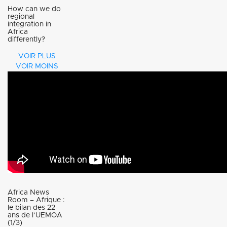
africaines
28 février au
How can we do
vibrant
regional
integration in
pour
1er mars
young
Africa
differently?
favoriser
2014.
individuals
Few will
VOIR PLUS
l’intégration
which
VOIR MOINS
contest the
represents
importance
the next
of regional
generation
integration
of ECOWAS
in Africa, but
of the
the reality
people.
on the
Africa News
ground does
Room – Afrique :
le bilan des 22
not match
ans de l’UEMOA
(1/3)