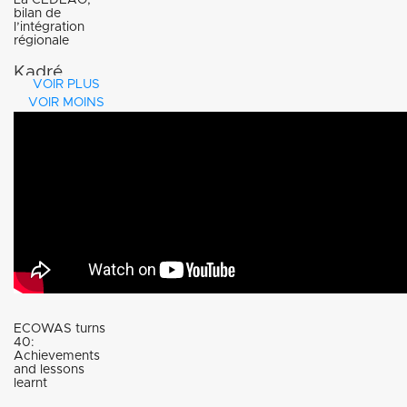
l’Ouest) fête
bilan de
l’intégration
ses
régionale
quarante
Kadré
VOIR PLUS
ans
Désiré
VOIR MOINS
d’existence,
Ouédraogo ,
nous
le président
interrogeons
de la
son
Commission
président
de la
sur les
CEDEAO
premiers
dresse le
ECOWAS turns
jalons d’une
40:
bilan de
Achievements
and lessons
plus grande
l’intégration
learnt
intégration