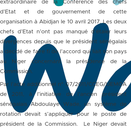
extraordinaire de la Conférence des chefs
d’Etat et de gouvernement de cette
organisation à Abidjan le 10 avril 2017. Les deux
chefs d’Etat n’ont pas manqué d’étaler leurs
divergences depuis que le président sénégalais
a décidé de faire fi de l’accord qui liait son pays
au Niger concernant la présidence de la
Commission.
Par l’acte additionnel n° 07/2011/CCEG/UEMOA
de 2011, à l’initiative de l’ancien président
sénégalais Abdoulaye Wade, un système de
rotation devait s’appliquer pour le poste de
président de la Commission. Le Niger devait