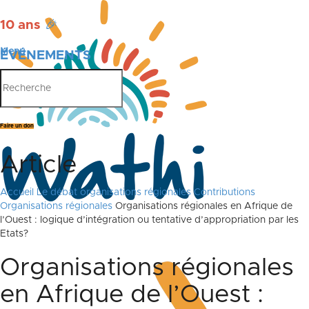
10 ans
🎉
Menu
ÉVÉNEMENTS
PUBLICATIONS
Faire un don
Article
Accueil
Le débat
organisations régionales
Contributions
Organisations régionales
Organisations régionales en Afrique de
l’Ouest : logique d’intégration ou tentative d’appropriation par les
Etats?
Organisations régionales
en Afrique de l’Ouest :