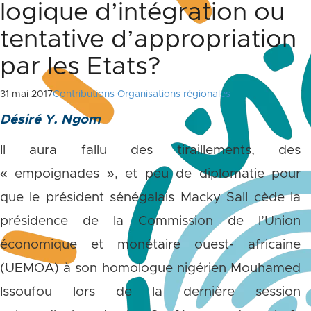
logique d’intégration ou
tentative d’appropriation
par les Etats?
31 mai 2017
Contributions Organisations régionales
Désiré Y. Ngom
Il aura fallu des tiraillements, des
« empoignades », et peu de diplomatie pour
que le président sénégalais Macky Sall cède la
présidence de la Commission de l’Union
économique et monétaire ouest- africaine
(UEMOA) à son homologue nigérien Mouhamed
Issoufou lors de la dernière session