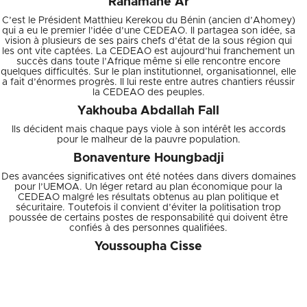
Rahamane Ar
C’est le Président Matthieu Kerekou du Bénin (ancien d’Ahomey)
qui a eu le premier l’idée d’une CEDEAO. Il partagea son idée, sa
vision à plusieurs de ses pairs chefs d’état de la sous région qui
les ont vite captées. La CEDEAO est aujourd’hui franchement un
succès dans toute l’Afrique même si elle rencontre encore
quelques difficultés. Sur le plan institutionnel, organisationnel, elle
a fait d’énormes progrès. Il lui reste entre autres chantiers réussir
la CEDEAO des peuples.
Yakhouba Abdallah Fall
Ils décident mais chaque pays viole à son intérêt les accords
pour le malheur de la pauvre population.
Bonaventure Houngbadji
Des avancées significatives ont été notées dans divers domaines
pour l’UEMOA. Un léger retard au plan économique pour la
CEDEAO malgré les résultats obtenus au plan politique et
sécuritaire. Toutefois il convient d’éviter la politisation trop
poussée de certains postes de responsabilité qui doivent être
confiés à des personnes qualifiées.
Youssoupha Cisse
J’ai fais 16 pays de l’Afrique et ce que je constate c’est du pire
mensonge que l’on nous dise lors des grandes rencontres. Les