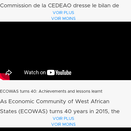
Commission de la CEDEAO dresse le bilan de
VOIR PLUS
l’intégration politique, économique et sécuritaire
VOIR MOINS
sous régionale à l’occason des 38 ans de la
CEDEAO.
ECOWAS turns 40: Achievements and lessons learnt
As Economic Community of West African
States (ECOWAS) turns 40 years in 2015, the
VOIR PLUS
regional office of Friedrich Ebert Stiftung (FES)
VOIR MOINS