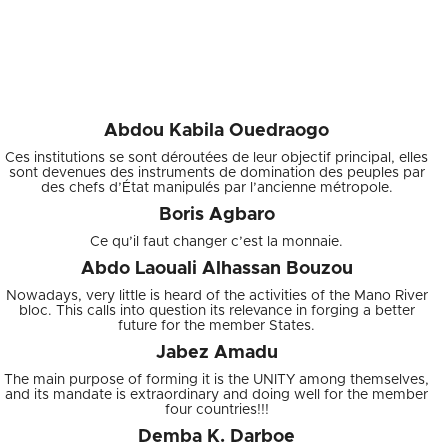
chefs d’Etats Africains sont des hypocrites et ne font
absolument pour l’amélioration du cadre et des conditions de vie
des populations. Ce qui les intéresse le plus c’est les ressources
minières. Quand on textes, il faut faire un toilettage sans
complaisance pour faciliter une vraie intégration des populations
en interne comme en externe.
Abdou Kabila Ouedraogo
Ces institutions se sont déroutées de leur objectif principal, elles
sont devenues des instruments de domination des peuples par
des chefs d’État manipulés par l’ancienne métropole.
Boris Agbaro
Ce qu’il faut changer c’est la monnaie.
Abdo Laouali Alhassan Bouzou
Nowadays, very little is heard of the activities of the Mano River
bloc. This calls into question its relevance in forging a better
future for the member States.
Jabez Amadu
The main purpose of forming it is the UNITY among themselves,
and its mandate is extraordinary and doing well for the member
four countries!!!
Demba K. Darboe