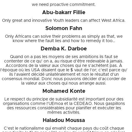
we need proactive commitment.
Abu-bakarr Fillie
Only great and innovative Youth leaders can affect West Africa.
Solomon Fahn
Only Africans can solve their problems as simply as that, we
know where the fault lies and how to remedy it too…
Demba K. Darboe
Quand on a pas les moyens de ses ambitions ils faut se
contenter de ce qu’ on a, au risque d’être redevable à jamais.
Accordons de la valeur aux choses qui ne s’achètent pas. À
l’époque où les USA disaient que le $ vaut de l’or; c’est parce qu’
ils l’avaient décidé unilatéralement et non le résultat d’un
consensus mondial. Donc nous pouvons décider d’accorder de
la valeur aux choses qui nous arrange aussi.
Mohamed Konte
Le respect du principe de subsidiarité est important pour des
organisations comme l’UEmoa et la CEDEAO. Nous gaspillons
des ressources considérables pour planifier et exécuter les
mêmes activités.
Haladou Moussa
C’est le nationalisme qui envahit chaque pays du coût chaque