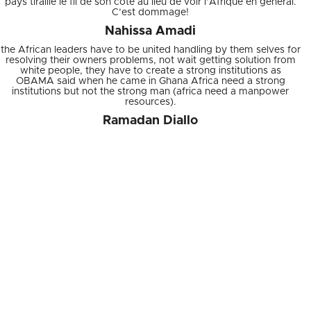
pays tiraille le fil de son côté au lieu de voir l’Afrique en général.
C’est dommage!
Nahissa Amadi
the African leaders have to be united handling by them selves for
resolving their owners problems, not wait getting solution from
white people, they have to create a strong institutions as
OBAMA said when he came in Ghana Africa need a strong
institutions but not the strong man (africa need a manpower
resources).
Ramadan Diallo
UEMOA, CEDEAO, OMVS, CILSS etc. Elles ont toutes développé
des compétences dans différents domaines, cependant est de
reconnaître qu’il y en trop et que les synergies ne sont pas
suffisantes et les complémentarités insuffisamment exploitées.
Conséquence: duplication, dispersion de ressources et c’est
l’efficience qui en prend un coup. Le pire c’est qu’on embrasse
large sans se donner les moyens d’y faire. L’organisation la
moins efficace est l’UA parce qu’on a voulu brûler les étapes au
lieu de travailler à renforcer d’abord l’intégration au niveau des
régions et créer des passerelles inter-régionales. Pour remonter
au niveau macro, on veut forcer le continent à être un tout
homogène, un interlocuteur unique alors que l’Afrique est