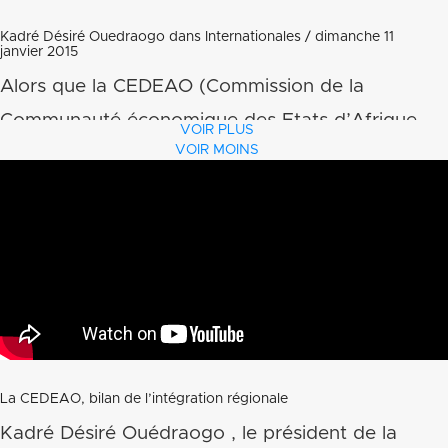
Kadré Désiré Ouedraogo dans Internationales / dimanche 11
janvier 2015
Alors que la CEDEAO (Commission de la
Communauté économique des Etats d’Afrique
VOIR PLUS
VOIR MOINS
de l’Ouest) fête ses quarante ans d’existence,
nous interrogeons son président sur les
premiers jalons d’une plus grande intégration
régionale : le tarif extérieur unique, entré en
vigueur au premier janvier, le conflit au Mali,
mais aussi la carte d’identité biométrique,
censée faciliter la libre circulation des personnes
en Afrique de l’ouest.
La CEDEAO, bilan de l’intégration régionale
Kadré Désiré Ouédraogo , le président de la