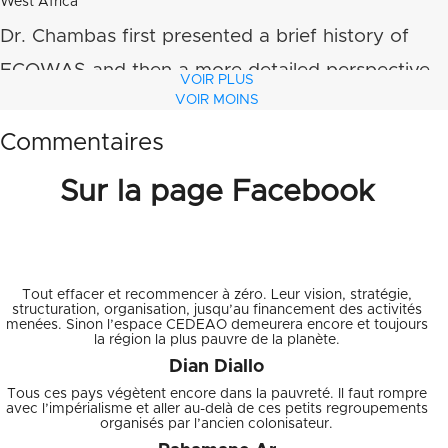
West Africa
Dr. Chambas first presented a brief history of
ECOWAS and then a more detailed perspective
VOIR PLUS
VOIR MOINS
of the current regional situations and challenges
that are being (or should be) addressed. He
Commentaires
pointed out that the original vision of the
Sur la page Facebook
Founding Fathers of ECOWAS was one of
intraregional commerce and cooperation, which
[?]
was both ambitious and visionary, being 30
Tout effacer et recommencer à zéro. Leur vision, stratégie,
years ahead of the current globalization trend.
structuration, organisation, jusqu’au financement des activités
menées. Sinon l’espace CEDEAO demeurera encore et toujours
la région la plus pauvre de la planète.
Dian Diallo
Tous ces pays végètent encore dans la pauvreté. Il faut rompre
avec l’impérialisme et aller au-delà de ces petits regroupements
organisés par l’ancien colonisateur.