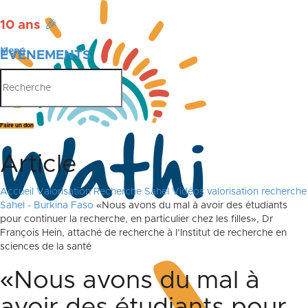
10 ans
🎉
Menu
ÉVÉNEMENTS
PUBLICATIONS
Faire un don
Article
Accueil
Valorisation Recherche Sahel
Vidéos valorisation recherche
Sahel - Burkina Faso
«Nous avons du mal à avoir des étudiants
pour continuer la recherche, en particulier chez les filles», Dr
François Hein, attaché de recherche à l’Institut de recherche en
sciences de la santé
«Nous avons du mal à
avoir des étudiants pour