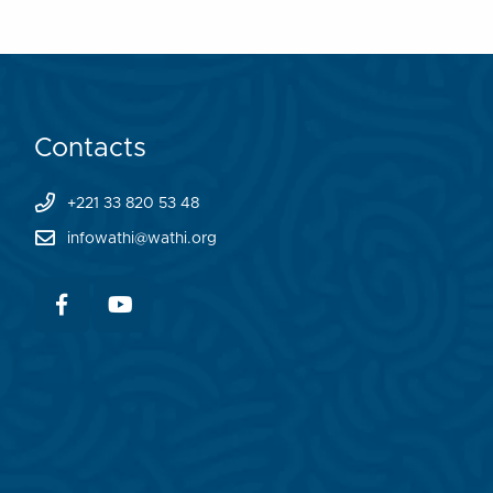
Contacts
+221 33 820 53 48
infowathi@wathi.org