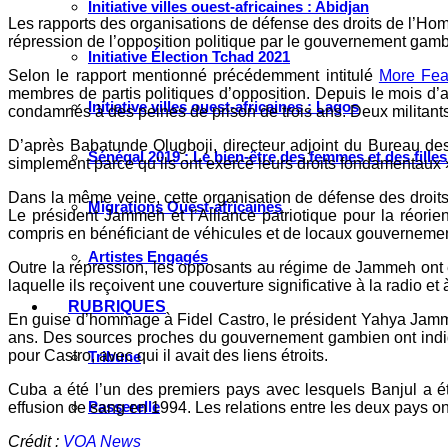
Initiative villes ouest-africaines : Abidjan
Les rapports des organisations de défense des droits de l’H
répression de l’opposition politique par le gouvernement gam
Initiative Élection Tchad 2021
Selon le rapport mentionné précédemment intitulé
More Fea
membres de partis politiques d’opposition. Depuis le mois d’avr
Initiative villes ouest-africaines : Lagos
condamnés à des peines de prison de trois ans. Deux militants 
D’après Babatunde Olugboji, directeur adjoint du Bureau 
Sénégal 2019 : Le bien-être des femmes et des fille
simplement parce qu’ils ont exercé leurs droits fondamentaux ». 
Dans la même veine, cette organisation de défense des droits
Migrations Ouest-africaines
Le président Jammeh et l’Alliance patriotique pour la réorie
compris en bénéficiant de véhicules et de locaux gouvernemen
Artistes Engagés
Outre la répression, les opposants au régime de Jammeh ont ét
laquelle ils reçoivent une couverture significative à la radio et à
RUBRIQUES
En guise d’hommage à Fidel Castro, le président Yahya Jamm
ans. Des sources proches du gouvernement gambien ont indi
pour Castro, avec qui il avait des liens étroits.
Tribune
Cuba a été l’un des premiers pays avec lesquels Banjul a ét
Passerelle
effusion de sang en 1994. Les relations entre les deux pays o
Crédit :
VOA News