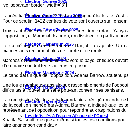
Élection Guinée 2025
[vc_separator border_width=”3″]
Élection Guinée-Bissau 2025
Lancée le 16 novembre 2016, la campagne électorale s’est te
Pour ce scrutin, 1422 centres de vote sont ouverts sur l’ensem
Élection Côte d’Ivoire 2025
Trois candidats sont en lice, dont le président sortant, Yahy
l’opposition, et Mammah Kandeh, un dissident du parti au pouvo
Élection Cameroun 2025
Le calme règne dans les rues de Banjul, la capitale. Un c
manifestants réclament plus de liberté et de droits.
Élection Ghana 2024
Marches et rassemblements à travers le pays, critiques ouver
d’ordinaire conduit leurs auteurs en prison.
Élection Mauritanie 2024
Le candidat unique de l’opposition, Adama Barrow, soutenu par s
Une foule nombreuse assiste aux rassemblements de l’opposit
Élection Tchad 2024
difficultés à trouver une salle pouvant contenir ses partisans.
La commission électorale indépendante a rédigé un code de bo
Election Nigéria 2023
de la coalition menée par Adama Barrow, a indiqué que les se
représentant de l’opposition pour répondre aux aspirations du 
Les défis liés à l’eau en Afrique de l’Ouest
Khalifa Salla affirme que « même si toutes les conditions pour
faire gagner son candidat ».