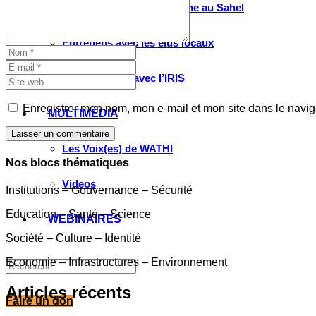
Valorisation de la recherche au Sahel
Entretiens avec les élus locaux
Le partenariat avec l’IRIS
Enregistrer mon nom, mon e-mail et mon site dans le navi
MULTIMÉDIA
Laisser un commentaire
Les Voix(es) de WATHI
Nos blocs thématiques
Videos
Institutions – Gouvernance – Sécurité
Education – Santé – Science
WEBINAIRES
Société – Culture – Identité
Economie – Infrastructures – Environnement
Articles récents
Faire un don