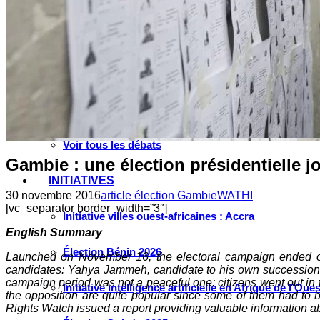
Instagram
Les industries culturelles et créatives
Réseaux sociaux
Les relations entre l’Afrique de l’Ouest et la Chine
Crise Covid-19
Voir tous les débats
Gambie : une élection présidentielle 
INITIATIVES
30 novembre 2016
article élection Gambie
WATHI
[vc_separator border_width=”3″]
Initiative villes ouest-africaines : Accra
English Summary
Élection Bénin 2026
Launched on November 16, the electoral campaign ended o
candidates: Yahya Jammeh, candidate to his own succession
campaign period was not a peaceful one: citizens went out in
Initiative intelligence artificielle en Afrique de l’Oues
the opposition are quite popular since some of them had to
Rights Watch issued a report providing valuable information 