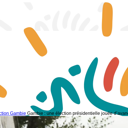
ection Gambie
Gambie : une élection présidentielle jouée d’avan