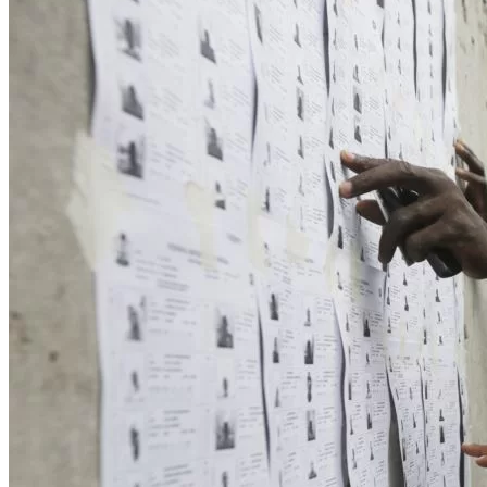
WATHI se dévoile en deux films
Facebook
L’association
Nos partenaires
Twitter
LE DÉBAT
Débat – Entrepreneuriat en Afrique de l’Ouest
LinkedIn
Afrique de l’Ouest – États Unis d’Amérique
Changement climatique 2022
YouTube
Les relations entre l’Afrique de l’Ouest et l’Europe 
Enseignement supérieur 2021