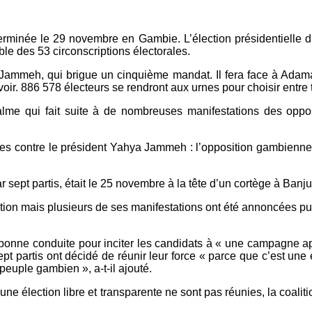
rminée le 29 novembre en Gambie. L’élection présidentielle d
ble des 53 circonscriptions électorales.
a Jammeh, qui brigue un cinquième mandat. Il fera face à Adama 
ir. 886 578 électeurs se rendront aux urnes pour choisir entre t
alme qui fait suite à de nombreuses manifestations des oppos
tes contre le président Yahya Jammeh : l’opposition gambienne 
ept partis, était le 25 novembre à la tête d’un cortège à Banjul,
ion mais plusieurs de ses manifestations ont été annoncées pu
nne conduite pour inciter les candidats à « une campagne apais
pt partis ont décidé de réunir leur force « parce que c’est un
peuple gambien », a-t-il ajouté.
 une élection libre et transparente ne sont pas réunies, la coali