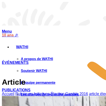
Menu
10 ans
🎉
WATHI
A propos de WATHI
ÉVÉNEMENTS
Soutenir WATHI
Article
L’équipe permanente
PUBLICATIONS
Accueil
Rubriques
Initiatives
Élection Gambie 2016
article él
Les chargés de recherche associés