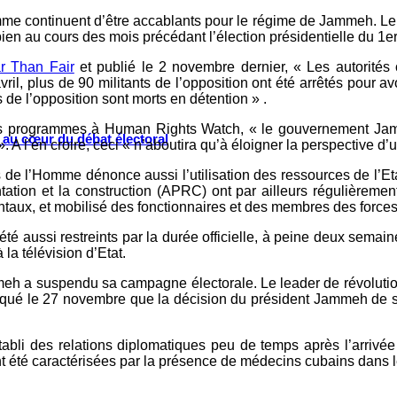
omme continuent d’être accablants pour le régime de Jammeh. Le
bien au cours des mois précédant l’élection présidentielle du 
r Than Fair
et publié le 2 novembre dernier, « Les autorités 
il, plus de 90 militants de l’opposition ont été arrêtés pour av
de l’opposition sont morts en détention » .
des programmes à Human Rights Watch, « le gouvernement Jamm
s au cœur du débat électoral
A l’en croire, ceci « n’aboutira qu’à éloigner la perspective d’u
 de l’Homme dénonce aussi l’utilisation des ressources de l’Et
ntation et la construction (APRC) ont par ailleurs régulièreme
taux, et mobilisé des fonctionnaires et des membres des forces
é aussi restreints par la durée officielle, à peine deux semai
 la télévision d’Etat.
eh a suspendu sa campagne électorale. Le leader de révolutio
qué le 27 novembre que la décision du président Jammeh de 
abli des relations diplomatiques peu de temps après l’arrivée
nt été caractérisées par la présence de médecins cubains dans 