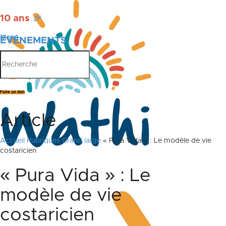
10 ans
🎉
Menu
ÉVÉNEMENTS
PUBLICATIONS
Faire un don
Article
Accueil
Rubriques
Grand large
« Pura Vida » : Le modèle de vie
costaricien
« Pura Vida » : Le
modèle de vie
costaricien