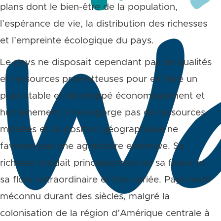
plans dont le bien-être de la population,
l’espérance de vie, la distribution des richesses
et l’empreinte écologique du pays.
Le pays ne disposait cependant pas de qualités
et ressources prometteuses pour en faire un
pays stable et développé économiquement et
humainement. Il ne regorge pas de ressources
minières et sa position géographique ne
favorise pas une agriculture extensive. Sa
richesse résidait principalement en sa faune et
sa flore extraordinaire et très variée. Pays resté
méconnu durant des siècles, malgré la
colonisation de la région d’Amérique centrale à