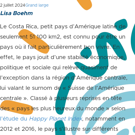
2 juillet 2024
Grand large
Lisa Boehm
Le Costa Rica, petit pays d’Amérique latine de
seulement 51 100 km
2
, est connu pour être un
pays où il fait particulièrement bon vivre. En
effet, le pays jouit d’une stabilité économique,
politique et sociale qui relève quasiment de
l’exception dans la région d’Amérique centrale,
lui valant le surnom de « Suisse de l’Amérique
centrale ». Classé à plusieurs reprises en tête
des « pays les plus heureux du monde » selon
l’étude du
Happy Planet Index
, notamment en
2012 et 2016, le pays s’illustre sur différents