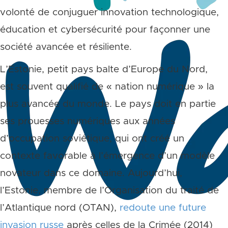
volonté de conjuguer innovation technologique,
éducation et cybersécurité pour façonner une
société avancée et résiliente.
L’Estonie, petit pays balte d’Europe du Nord,
est souvent qualifié de « nation numérique » la
plus avancée du monde. Le pays doit en partie
ses prouesses numériques aux années
d’occupation soviétique, qui ont créé un
contexte favorable à l’émergence d’un modèle
novateur dans ce domaine. Aujourd’hui,
l’Estonie, membre de l’Organisation du traité de
l’Atlantique nord (OTAN),
redoute une future
invasion russe
après celles de la Crimée (2014)