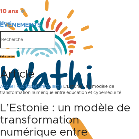
10 ans
🎉
Menu
ÉVÉNEMENTS
PUBLICATIONS
Faire un don
Article
Accueil
Rubriques
Grand large
L’Estonie : un modèle de
transformation numérique entre éducation et cybersécurité
L’Estonie : un modèle de
transformation
numérique entre