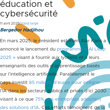
éducation et
cybersécurité
11 avril 2025
Grand large
Bergedor Hadjihou
En mars 2025, le président estonien Alar Karis a
annoncé le lancement du
programme « AI Leap
2025 »
visant à fournir aux lycéens et à leurs
enseignants des outils d’apprentissage basés
sur l’intelligence artificielle. Parallèlement le
pays investit
85 millions d’euros pour intégrer
l’IA dans les secteurs publics et privés d’ici 2030
visant à ce que
75% des entreprises adoptent
des solutions d’IA
. Ces efforts témoignent de la