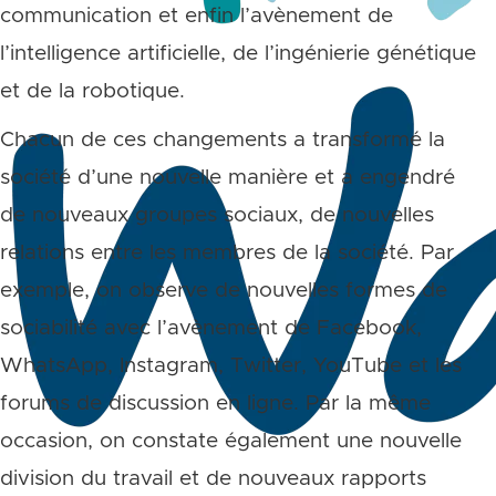
communication et enfin l’avènement de
l’intelligence artificielle, de l’ingénierie génétique
et de la robotique.
Chacun de ces changements a transformé la
société d’une nouvelle manière et a engendré
de nouveaux groupes sociaux, de nouvelles
relations entre les membres de la société. Par
exemple, on observe de nouvelles formes de
sociabilité avec l’avènement de Facebook,
WhatsApp, Instagram, Twitter, YouTube et les
forums de discussion en ligne. Par la même
occasion, on constate également une nouvelle
division du travail et de nouveaux rapports