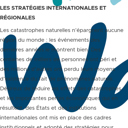
LES STRATÉGIES INTERNATIONALES ET
RÉGIONALES
Les catastrophes naturelles n’épargnent aucune
région du monde : les événements des
dernières années le montrent bien. Des
centaines de milliers de personnes ont péri et
des millions d’autres ont perdu leurs moyens
d’existence du fait de phénomènes naturels.
Désireux de réduire les effets des catastrophes
et les importantes pertes économiques qui en
résultent, des États et des institutions
internationales ont mis en place des cadres
institutionnels et adopté des stratégies pour