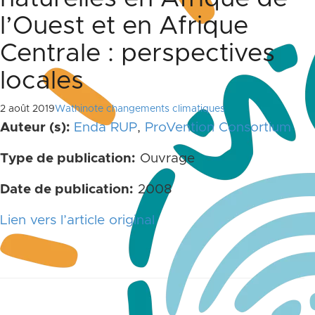
l’Ouest et en Afrique
Centrale : perspectives
locales
2 août 2019
Wathinote changements climatiques
Auteur (s):
Enda RUP
,
ProVention Consortium
Type de publication:
Ouvrage
Date de publication:
2008
Lien vers l’article original