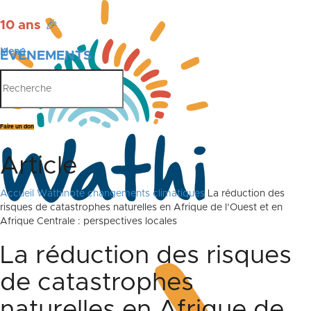
10 ans
🎉
Menu
ÉVÉNEMENTS
PUBLICATIONS
Faire un don
Article
Accueil
Wathinote changements climatiques
La réduction des
risques de catastrophes naturelles en Afrique de l’Ouest et en
Afrique Centrale : perspectives locales
La réduction des risques
de catastrophes
naturelles en Afrique de