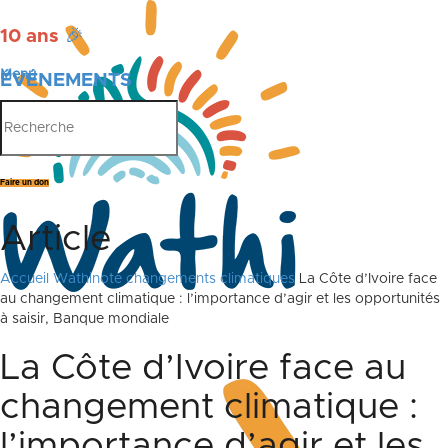
10 ans
🎉
Menu
ÉVÉNEMENTS
PUBLICATIONS
Faire un don
Article
Accueil
Wathinote changements climatiques
La Côte d’Ivoire face
au changement climatique : l’importance d’agir et les opportunités
à saisir, Banque mondiale
La Côte d’Ivoire face au
changement climatique :
l’importance d’agir et les