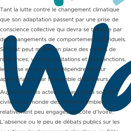
Tant la lutte contre le changement climatique
que son adaptation passent par une prise de
conscience collective qui devra se traduire par
des changements de comportement individuels.
Si l’Etat peut mettre en place des cadres de
références, voir des incitations et des sanctions,
leur mise en œuvre va dépendre de leur
appropriation par l’ensemble des acteurs.
Aujourd’hui, les acteurs locaux de la société
civile et du monde des affaires semblent
relativement peu engagés en Côte d’Ivoire.
L’absence ou le peu de débats publics sur les