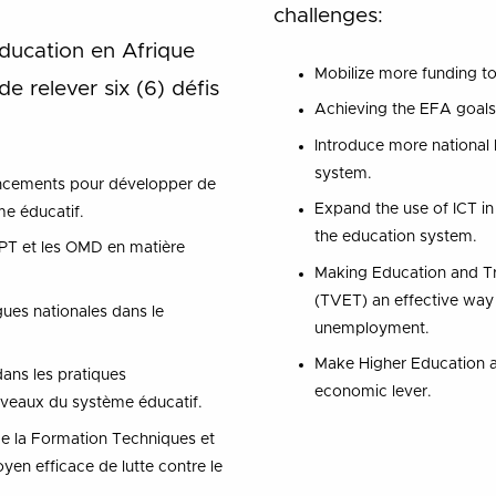
challenges:
ducation en Afrique
Mobilize more funding t
e relever six (6) défis
Achieving the EFA goals
Introduce more national 
system.
ancements pour développer de
Expand the use of ICT in 
e éducatif.
the education system.
’EPT et les OMD en matière
Making Education and Tr
(TVET) an effective way 
gues nationales dans le
unemployment.
Make Higher Education 
dans les pratiques
economic lever.
iveaux du système éducatif.
de la Formation Techniques et
en efficace de lutte contre le