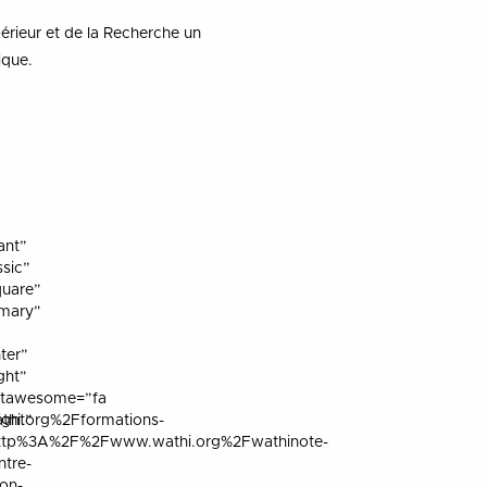
érieur et de la Recherche un
ique.
vant”
ssic”
quare”
imary”
ter”
ight”
ntawesome=”fa
thi.org%2Fformations-
ight”
:http%3A%2F%2Fwww.wathi.org%2Fwathinote-
ntre-
ion-