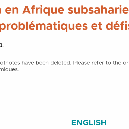
 en Afrique subsaharie
problématiques et défi
3.
 notes de bas et de fin de page ne sont pas repri
tnotes have been deleted. Please refer to the o
émiques.
ENGLISH