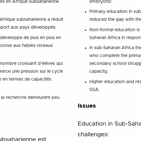
ire en Afrique subsaharienne
embryonic.
Primary education in sub
Afrique subsaharienne a réduit
reduced the gap with th
pport aux pays développés.
Non-formal education is 
 développe de plus en plus en
Saharan Africa in respons
ponse aux faibles niveaux
In sub-Saharan Africa th
who complete the primar
 nombre croissant d’élèves qui
secondary school struggl
xerce une pression sur le cycle
capacity.
re en termes de capacités
Higher education and re
SSA.
 la recherche demeurent peu
Issues
Education in Sub-Saha
challenges:
ubsaharienne est