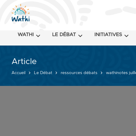
WATHI
LE DÉBAT
INITIATIVES
Article
Accueil
Le Débat
ressources débats
wathinotes juil