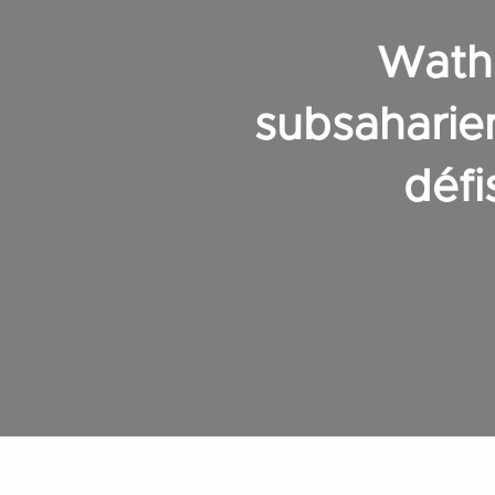
Wathi
subsaharie
défi