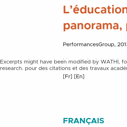
L’éducation
panorama, 
PerformancesGroup, 201
Lien vers le document
Ces extraits ont pu être modifiés par WATHI. Les
Excerpts might have been modified by WATHI, foo
originaux pour des citations et des travaux acad
research.
[Fr]
[En]
FRANÇAIS