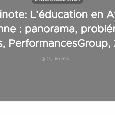
WATHINOTES JUILLET/AOÛT 2016
note: L’éducation en A
nne : panorama, problé
s, PerformancesGroup,
28 juillet 2016