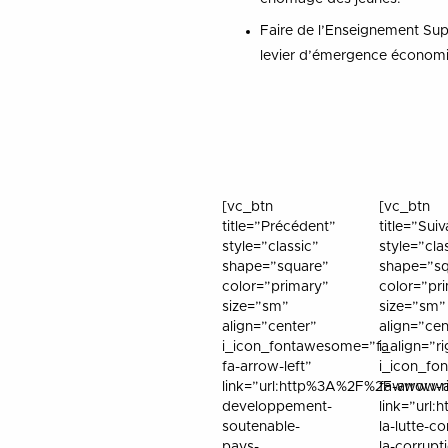
Faire de l’Enseignement Sup
levier d’émergence économ
[vc_btn
[vc_btn
title=”Précédent”
title=”Sui
style=”classic”
style=”cla
shape=”square”
shape=”s
color=”primary”
color=”pr
size=”sm”
size=”sm”
align=”center”
align=”cen
i_icon_fontawesome=”fa
i_align=”r
fa-arrow-left”
i_icon_fo
link=”url:http%3A%2F%2Fwww.wa
fa-arrow-r
developpement-
link=”url
soutenable-
la-lutte-co
pays-
la-corrupt