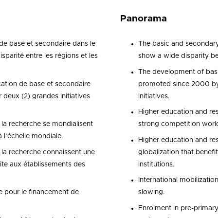
Panorama
 de base et secondaire dans le
The basic and secondary 
parité entre les régions et les
show a wide disparity b
The development of basi
ation de base et secondaire
promoted since 2000 by
deux (2) grandes initiatives
initiatives.
Higher education and res
 la recherche se mondialisent
strong competition worl
 l’échelle mondiale.
Higher education and re
 la recherche connaissent une
globalization that benef
fite aux établissements des
institutions.
International mobilizatio
le pour le financement de
slowing.
Enrolment in pre-primar