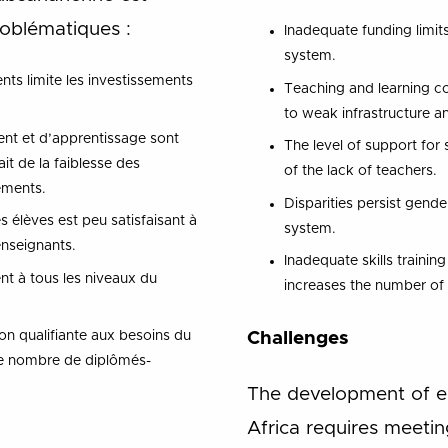
roblématiques :
Inadequate funding limit
system.
nts limite les investissements
Teaching and learning co
to weak infrastructure 
nt et d’apprentissage sont
The level of support for
t de la faiblesse des
of the lack of teachers.
ements.
Disparities persist gender
 élèves est peu satisfaisant à
system.
enseignants.
Inadequate skills trainin
ent à tous les niveaux du
increases the number o
Challenges
on qualifiante aux besoins du
le nombre de diplômés-
The development of e
Africa requires meetin