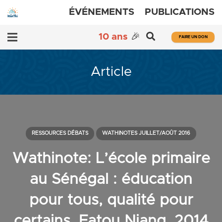
ÉVÉNEMENTS
PUBLICATIONS
10 ans
🎉
FAIRE UN DON
Article
RESSOURCES DÉBATS
WATHINOTES JUILLET/AOÛT 2016
Wathinote: L’école primaire
au Sénégal : éducation
pour tous, qualité pour
certains, Fatou Niang, 2014