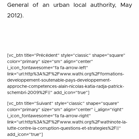
General of an urban local authority, May
2012).
[vc_btn title=”Précédent” style=”classic” shape=”square”
color=”primary” size=”sm” align=”center”
i_icon_fontawesome=”fa fa-arrow-left”
link=”url:http%3A%2F%2Fwww.wathi.org%2Fformations-
developpement-soutenable-pays-developpement-
approche-competences-alain-nicolas-katia-radja-patrick-
schembri-2009%2F||” add_icon=”true”]
[vc_btn title=”Suivant” style=”classic” shape=”square”
color=”primary” size=”sm” align=”center” i_align=”right”
i_icon_fontawesome=”fa fa-arrow-right”
link=”url:http%3A%2F%2Fwww.wathi.org%2Fwathinote-la-
lutte-contre-la-corruption-questions-et-strategies%2F||”
add_icon=”true”]