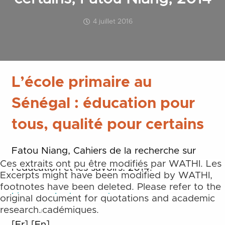
4 juillet 2016
L’école primaire au
Sénégal : éducation pour
tous, qualité pour certains
Fatou Niang, Cahiers de la recherche sur
Ces extraits ont pu être modifiés par WATHI. Les
l’éducation et les savoirs, 2014.
notes de bas et de fin de page ne sont pas
Excerpts might have been modified by WATHI,
reprises. Merci de toujours vous référer aux
footnotes have been deleted. Please refer to the
Lien vers le document
documents originaux pour des citations et des
original document for quotations and academic
travaux académiques.
research.
[Fr]
[En]