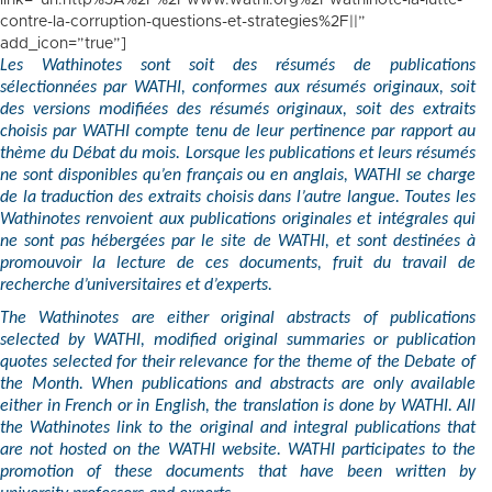
link=”url:http%3A%2F%2Fwww.wathi.org%2Fwathinote-la-lutte-
contre-la-corruption-questions-et-strategies%2F||”
add_icon=”true”]
Les Wathinotes sont soit des résumés de publications
sélectionnées par WATHI, conformes aux résumés originaux, soit
des versions modifiées des résumés originaux, soit des extraits
choisis par WATHI compte tenu de leur pertinence par rapport au
thème du Débat du mois. Lorsque les publications et leurs résumés
ne sont disponibles qu’en français ou en anglais, WATHI se charge
de la traduction des extraits choisis dans l’autre langue. Toutes les
Wathinotes renvoient aux publications originales et intégrales qui
ne sont pas hébergées par le site de WATHI, et sont destinées à
promouvoir la lecture de ces documents, fruit du travail de
recherche d’universitaires et d’experts.
The Wathinotes are either original abstracts of publications
selected by WATHI, modified original summaries or publication
quotes selected for their relevance for the theme of the Debate of
the Month. When publications and abstracts are only available
either in French or in English, the translation is done by WATHI. All
the Wathinotes link to the original and integral publications that
are not hosted on the WATHI website. WATHI participates to the
promotion of these documents that have been written by