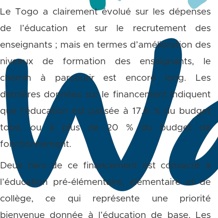
Le Togo a clairement évolué sur les dépenses
de l’éducation et sur le recrutement des
enseignants ; mais en termes d’amélioration des
niveaux de formation des enseignants, le
chemin à parcourir est encore long. Les
dernières données sur le financement indiquent
que l’éducation est passée à 17,6 % du budget
total, ou à plus de 20 % du budget de
fonctionnement.
Deux tiers de ce financement est consacré à
l’éducation pré-élémentaire, élémentaire et de
collège, ce qui représente une priorité
bienvenue donnée à l’éducation de base. Les