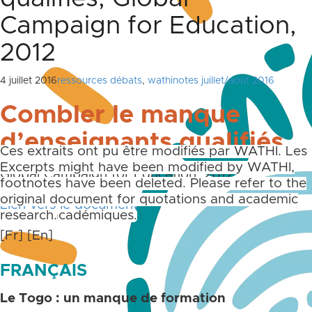
Campaign for Education,
2012
4 juillet 2016
ressources débats
,
wathinotes juillet/août 2016
Combler le manque
d’enseignants qualifiés
Ces extraits ont pu être modifiés par WATHI. Les
notes de bas et de fin de page ne sont pas
Excerpts might have been modified by WATHI,
Global Campaign for Education, 2012.
reprises. Merci de toujours vous référer aux
footnotes have been deleted. Please refer to the
documents originaux pour des citations et des
original document for quotations and academic
Lien vers le document
travaux académiques.
research.
[Fr]
[En]
FRANÇAIS
Le Togo : un manque de formation