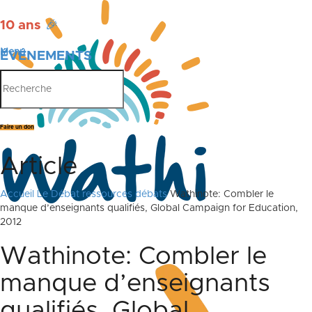
10 ans
🎉
Menu
ÉVÉNEMENTS
PUBLICATIONS
Faire un don
Article
Accueil
Le Débat
ressources débats
Wathinote: Combler le
manque d’enseignants qualifiés, Global Campaign for Education,
2012
Wathinote: Combler le
manque d’enseignants
qualifiés, Global