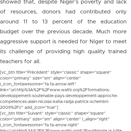
showed that, despite Niger’s poverty and lack
of resources, donors had contributed only
around 11 to 13 percent of the education
budget over the previous decade. Much more
aggressive support is needed for Niger to meet
its challenge of providing high quality trained
teachers for all.
[vc_btn title=”Précédent” style=”classic” shape=”square”
color=”primary” size=”sm” align=”center”
i_icon_fontawesome=”fa fa-arrow-left”
link=”url:http%3A%2F%2Fwww.wathi.org%2Fformations-
developpement-soutenable-pays-developpement-approche-
competences-alain-nicolas-katia-radja-patrick-schembri-
2009%2F||” add_icon=”true”]
[vc_btn title=”Suivant” style=”classic” shape=”square”
color=”primary” size=”sm” align=”center” i_align=”right”
i_icon_fontawesome=”fa fa-arrow-right”