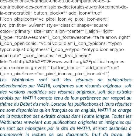
des-elections-en-afrique-une-etude-comparative-de-la-
contribution-des-commissions-electorales-au-renforcement-de-
la-democratie||” button_block=”” add_icon=”true”
i_icon_pixelicons=”vc_pixel_icon vc_pixel_icon-alert”]
[vc_btn title=”Suivant” style=”classic” shape=”square”
color=”primary” size=”sm” align=”center” i_align=”right”
i_type=”fontawesome” i_icon_fontawesome=”fa fa-arrow-right”
i_icon_openiconic=”vc-oi vc-oi-dial” i_icon_typicons=”typcn
typcn-adjust-brightness” i_icon_entypo=”entypo-icon entypo-
icon-note” i_icon_linecons=”vc_li vc_li-heart”
link=”url:http%3A%2F%2Fwww.wathi.org%2Fpolitical-regimes-
and-economic-growth||” button_block=”” add_icon=”true”
i_icon_pixelicons=”vc_pixel_icon vc_pixel_icon-alert”]
Les Wathinotes sont soit des résumés de publications
sélectionnées par WATHI, conformes aux résumés originaux, soit
des versions modifiées des résumés originaux, soit des extraits
choisis par WATHI compte tenu de leur pertinence par rapport au
thème du Débat du mois. Lorsque les publications et leurs résumés
ne sont disponibles qu’en français ou en anglais, WATHI se charge
de la traduction des extraits choisis dans l’autre langue. Toutes les
Wathinotes renvoient aux publications originales et intégrales qui
ne sont pas hébergées par le site de WATHI, et sont destinées à
promouvoir la lecture de ces documents, fruit du travail de