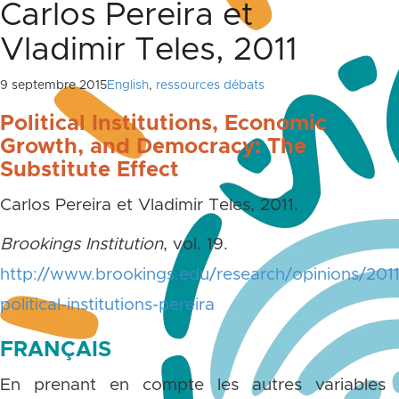
Carlos Pereira et
Vladimir Teles, 2011
9 septembre 2015
English
,
ressources débats
Political Institutions, Economic
Growth, and Democracy: The
Substitute Effect
Carlos Pereira et Vladimir Teles, 2011.
Brookings Institution
, vol. 19.
http://www.brookings.edu/research/opinions/2011
political-institutions-pereira
FRANÇAIS
En prenant en compte les autres variables