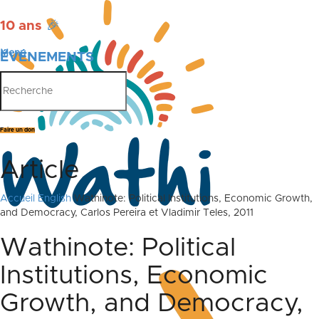
10 ans
🎉
Menu
ÉVÉNEMENTS
PUBLICATIONS
Faire un don
Article
Accueil
English
Wathinote: Political Institutions, Economic Growth,
and Democracy, Carlos Pereira et Vladimir Teles, 2011
Wathinote: Political
Institutions, Economic
Growth, and Democracy,