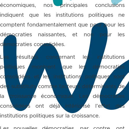
économiques, nos principales conclusions
indiquent que les institutions politiques ne
comptent fondamentalement que pour pour les
démocraties naissantes, et non pour les
démocraties consolidées.
Les résultats concernant les institutions
politiques montrent que les démocraties
consolidées et les institutions politiques sont
des substituts comme facteurs déterminants de
la croissance économique. Les démocraties
consolidées ont déjà intériorisé l’effet des
institutions politiques sur la croissance.
Les nouvelles démocraties, par contre, ont