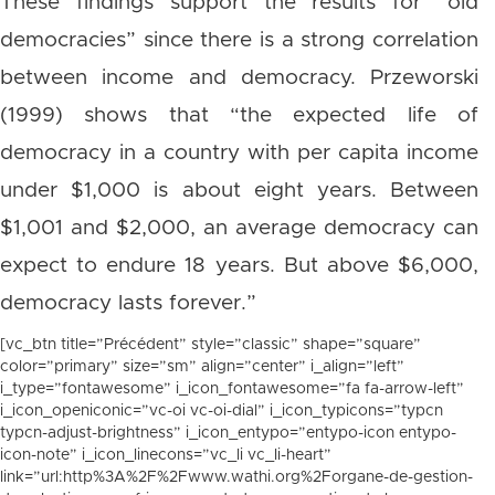
These findings support the results for “old
democracies” since there is a strong correlation
between income and democracy. Przeworski
(1999) shows that “the expected life of
democracy in a country with per capita income
under $1,000 is about eight years. Between
$1,001 and $2,000, an average democracy can
expect to endure 18 years. But above $6,000,
democracy lasts forever.”
[vc_btn title=”Précédent” style=”classic” shape=”square”
color=”primary” size=”sm” align=”center” i_align=”left”
i_type=”fontawesome” i_icon_fontawesome=”fa fa-arrow-left”
i_icon_openiconic=”vc-oi vc-oi-dial” i_icon_typicons=”typcn
typcn-adjust-brightness” i_icon_entypo=”entypo-icon entypo-
icon-note” i_icon_linecons=”vc_li vc_li-heart”
link=”url:http%3A%2F%2Fwww.wathi.org%2Forgane-de-gestion-