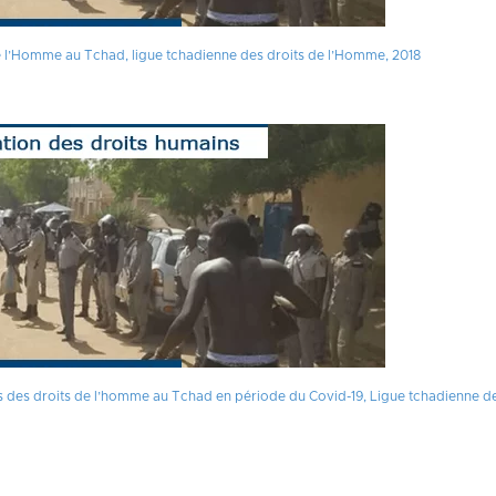
de l’Homme au Tchad, ligue tchadienne des droits de l’Homme, 2018
s des droits de l’homme au Tchad en période du Covid-19, Ligue tchadienne d