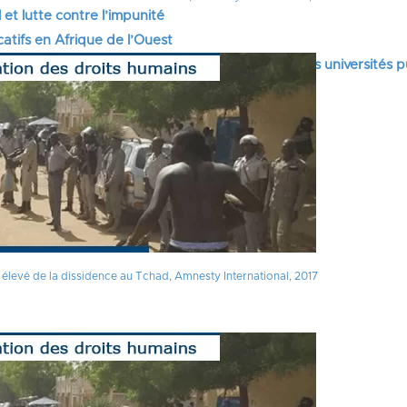
 et lutte contre l’impunité
tifs en Afrique de l’Ouest
itaires : la parole aux enseignants-chercheurs des universités 
 élevé de la dissidence au Tchad, Amnesty International, 2017