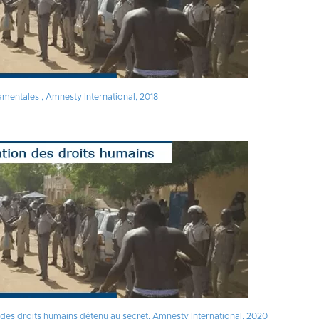
mentales , Amnesty International, 2018
s au cœur du débat électoral
des droits humains détenu au secret, Amnesty International, 2020