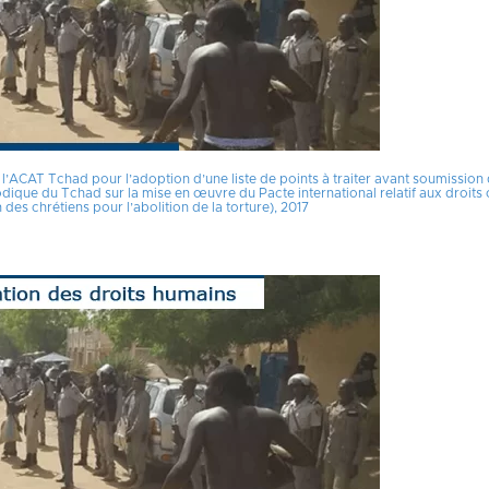
 l’ACAT Tchad pour l’adoption d’une liste de points à traiter avant soumission
que du Tchad sur la mise en œuvre du Pacte international relatif aux droits ci
 des chrétiens pour l’abolition de la torture), 2017