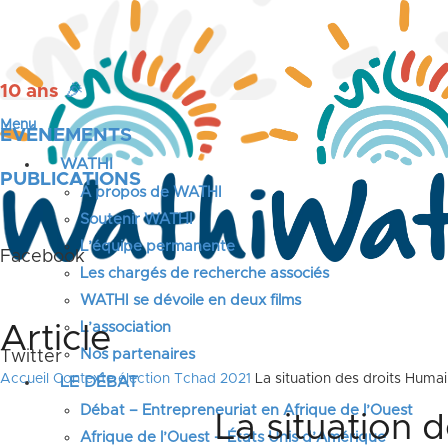
10 ans
🎉
Menu
ÉVÉNEMENTS
WATHI
PUBLICATIONS
A propos de WATHI
Soutenir WATHI
L’équipe permanente
Facebook
Les chargés de recherche associés
WATHI se dévoile en deux films
L’association
Article
Nos partenaires
Twitter
Accueil
Contexte élection Tchad 2021
La situation des droits Huma
LE DÉBAT
Débat – Entrepreneuriat en Afrique de l’Ouest
La situation 
Afrique de l’Ouest – États Unis d’Amérique