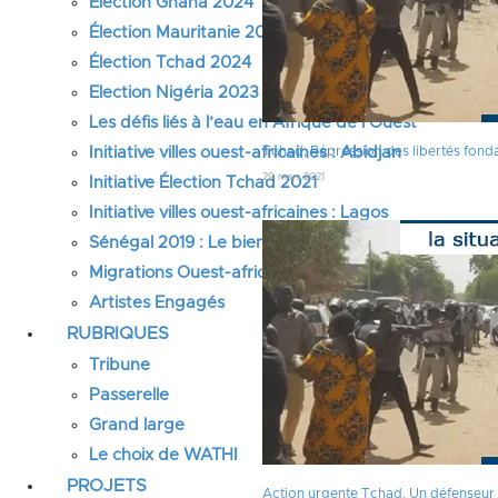
Élection Ghana 2024
Élection Mauritanie 2024
Élection Tchad 2024
Election Nigéria 2023
Les défis liés à l’eau en Afrique de l’Ouest
Initiative villes ouest-africaines : Abidjan
Tchad, Répression des libertés fonda
29 mars 2021
Initiative Élection Tchad 2021
Initiative villes ouest-africaines : Lagos
Sénégal 2019 : Le bien-être des femmes et des fille
Migrations Ouest-africaines
Artistes Engagés
RUBRIQUES
Tribune
Passerelle
Grand large
Le choix de WATHI
PROJETS
Action urgente Tchad. Un défenseur 