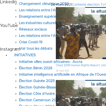
LinkedIn
Changement climatique 2022
24 mars 2021
Contexte élection Tc
Les relations entre l’Afrique de l’Ouest et l’Europe
Enseignement supérieur 2021
Les industries culturelles et créatives
YouTube
Réseaux sociaux
Les relations entre l’Afrique de l’Ouest et la Chine
Crise Covid-19
Voir tous les débats
Instagram
INITIATIVES
Initiative villes ouest-africaines : Accra
Chad 2018 Human Rights Report, Uni
Élection Bénin 2026
29 mars 2021
Initiative intelligence artificielle en Afrique de l’Oues
Élection Guinée 2025
Élection Guinée-Bissau 2025
Élection Côte d’Ivoire 2025
Élection Cameroun 2025