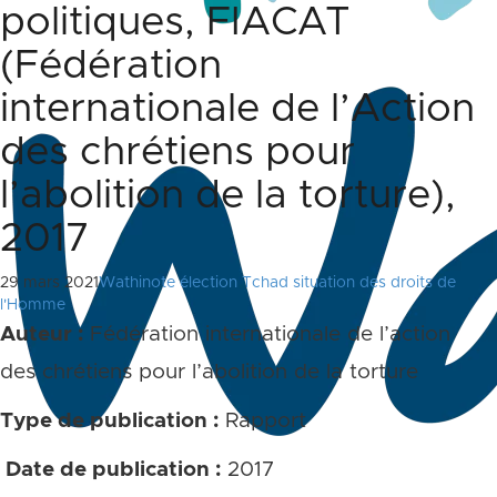
politiques, FIACAT
(Fédération
internationale de l’Action
des chrétiens pour
l’abolition de la torture),
2017
29 mars 2021
Wathinote élection Tchad situation des droits de
l'Homme
Auteur :
Fédération internationale de l’action
des chrétiens pour l’abolition de la torture
Type de publication :
Rapport
Date de publication :
2017