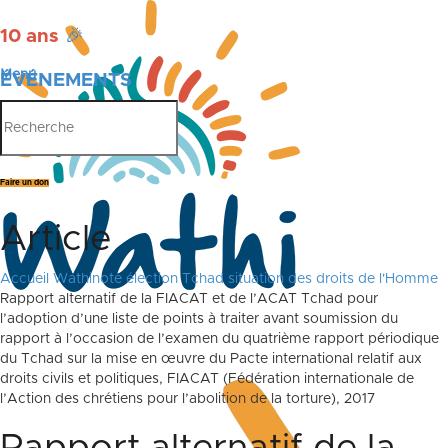
10 ans
🎉
Menu
ÉVÉNEMENTS
PUBLICATIONS
Faire un don
Article
Accueil
Wathinote élection Tchad situation des droits de l'Homme
Rapport alternatif de la FIACAT et de l’ACAT Tchad pour
l’adoption d’une liste de points à traiter avant soumission du
rapport à l’occasion de l’examen du quatrième rapport périodique
du Tchad sur la mise en œuvre du Pacte international relatif aux
droits civils et politiques, FIACAT (Fédération internationale de
l’Action des chrétiens pour l’abolition de la torture), 2017