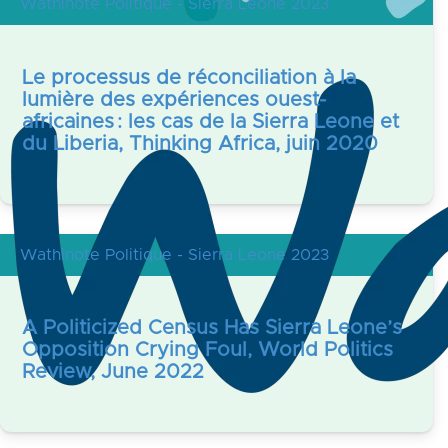
Wathinote Politique - Sierra Leone 2023
Le processus de réconciliation à la
lumière des expériences ouest-
africaines : les cas de la Sierra Leone et
du Liberia, Thinking Africa, juin 2020
Wathinote Politique - Sierra Leone 2023
A Politicized Census Has Sierra Leone’s
Opposition Crying Foul, World Politics
Review, June 2022