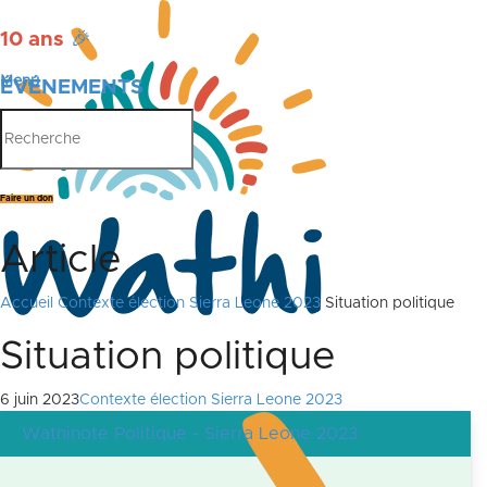
10 ans
🎉
Menu
ÉVÉNEMENTS
PUBLICATIONS
Faire un don
Article
Accueil
Contexte élection Sierra Leone 2023
Situation politique
Situation politique
6 juin 2023
Contexte élection Sierra Leone 2023
Wathinote Politique - Sierra Leone 2023