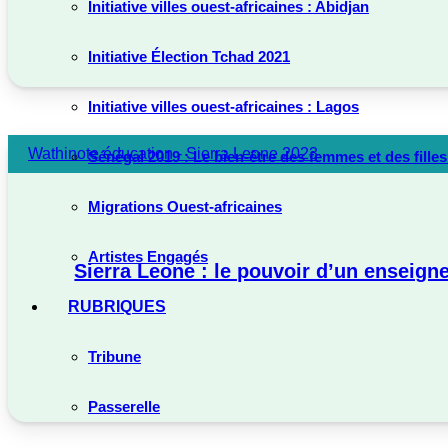
Initiative villes ouest-africaines : Abidjan
Initiative Élection Tchad 2021
Initiative villes ouest-africaines : Lagos
Wathinote éducation - Sierra Leone 2023
Sénégal 2019 : Le bien-être des femmes et des fille
Migrations Ouest-africaines
Artistes Engagés
Sierra Leone : le pouvoir d’un enseign
RUBRIQUES
Tribune
Passerelle