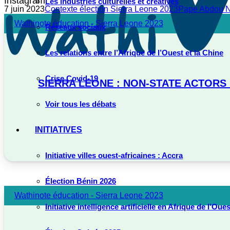
Instagram
Les industries culturelles et créatives
7 juin 2023
Contexte élection Sierra Leone 2023
Pape Abdou 
Wathinote éducation - Sierra Leone 2023
Réseaux sociaux
Les relations entre l’Afrique de l’Ouest et la Chine
Crise Covid-19
SIERRA LEONE : NON-STATE ACTORS IN
Voir tous les débats
INITIATIVES
Initiative villes ouest-africaines : Accra
Élection Bénin 2026
Wathinote éducation - Sierra Leone 2023
Initiative intelligence artificielle en Afrique de l’Oues