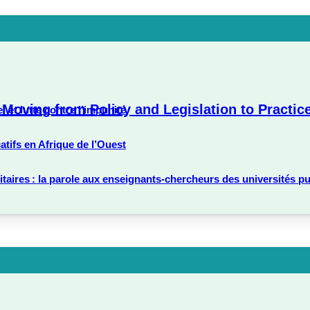
ne : Moving from Policy and Legislation to Pra
 et lutte contre l’impunité
tifs en Afrique de l’Ouest
ritaires : la parole aux enseignants-chercheurs des universités p