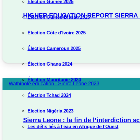
Élection Guinée 2025
HIGHER EDUCATION REPORT SIERRA LE
Élection Guinée-Bissau 2025
Élection Côte d’Ivoire 2025
Élection Cameroun 2025
Élection Ghana 2024
Élection Mauritanie 2024
Wathinote éducation - Sierra Leone 2023
Élection Tchad 2024
Election Nigéria 2023
Sierra Leone : la fin de l’interdiction
Les défis liés à l’eau en Afrique de l’Ouest