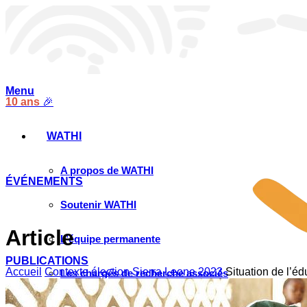
Menu
10 ans
🎉
WATHI
A propos de WATHI
ÉVÉNEMENTS
Soutenir WATHI
Article
L’équipe permanente
PUBLICATIONS
Accueil
Contexte élection Sierra Leone 2023
Situation de l’éd
Les chargés de recherche associés