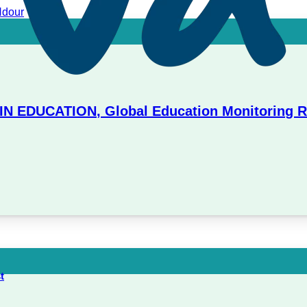
Ndour
 EDUCATION, Global Education Monitoring Re
t