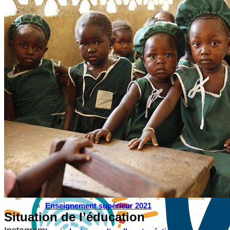
WATHI se dévoile en deux films
Facebook
L’association
Nos partenaires
Twitter
LE DÉBAT
Débat – Entrepreneuriat en Afrique de l’Ouest
LinkedIn
Afrique de l’Ouest – États Unis d’Amérique
Changement climatique 2022
YouTube
Les relations entre l’Afrique de l’Ouest et l’Europe 
Enseignement supérieur 2021
Situation de l’éducation