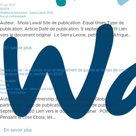
14 juin 2023
WATHI
Wathinote éducation - Sierra Leone 2023
Aucun commentaire
Auteur: Shola Lawal Site de publication: Equal times Type de
publication: Article Date de publication: 9 septembre 2019 Lien
vers le document original Le Sierra Leone, petit pays d’Afrique…
En savoir plus
Sierra Leone : le pouvoir d’un enseignement de qualité en temps de crise,
Globalpartnership, septembre 2020
14 juin 2023
WATHI
Wathinote éducation - Sierra Leone 2023
Aucun commentaire
Auteur: Global partnership Site de publication: Global
partnership Type de publication: Article Date de publication:
Septembre 2020 Lien vers le document original POINTS CLÉS
Pendant la crise Ebola, les…
En savoir plus