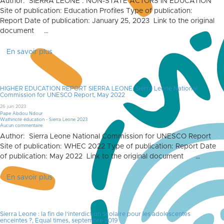
Author: SIERRA LEONE : NON-STATE ACTORS IN EDUCATION
Site of publication: Education Profiles Type of publication:
Report Date of publication: January 25, 2023 Link to the original
document …
En savoir plus
HIGHER EDUCATION REPORT SIERRA LEONE, Sierra Leone National
Commission for UNESCO Report, May 2022
26 juin 2023
Pape Abdou Ndour
Wathinote éducation - Sierra Leone 2023
Aucun commentaire
Author: Sierra Leone National Commission for UNESCO Report
Site of publication: WHEC 2022 Type of publication: Report Date
of publication: May 2022 Link to the original document …
En savoir plus
Sierra Leone : la fin de l’interdiction scolaire pour les adolescentes
enceintes ?, Equal times, septembre 2019