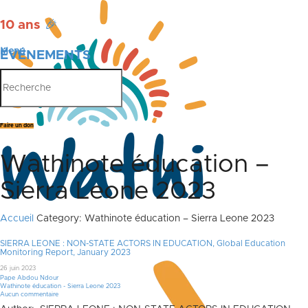
10 ans
🎉
Menu
ÉVÉNEMENTS
PUBLICATIONS
Faire un don
Wathinote éducation –
Sierra Leone 2023
Accueil
Category: Wathinote éducation – Sierra Leone 2023
SIERRA LEONE : NON-STATE ACTORS IN EDUCATION, Global Education
Monitoring Report, January 2023
26 juin 2023
Pape Abdou Ndour
Wathinote éducation - Sierra Leone 2023
Aucun commentaire