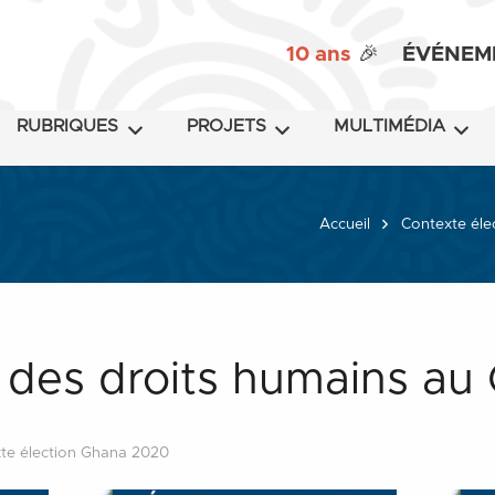
10 ans
🎉
ÉVÉNEM
RUBRIQUES
PROJETS
MULTIMÉDIA
Accueil
Contexte éle
n des droits humains au
te élection Ghana 2020