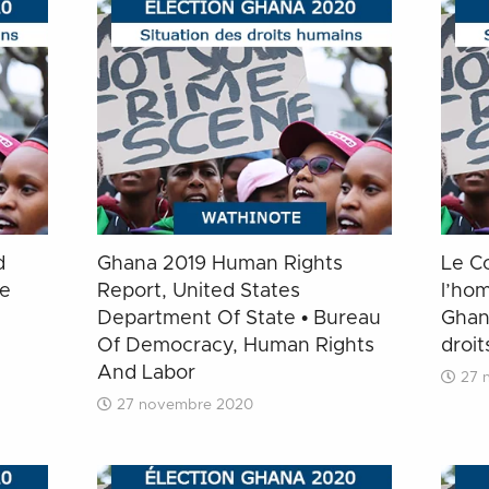
d
Ghana 2019 Human Rights
Le C
me
Report, United States
l’ho
Department Of State • Bureau
Ghan
Of Democracy, Human Rights
droi
And Labor
27 
27 novembre 2020