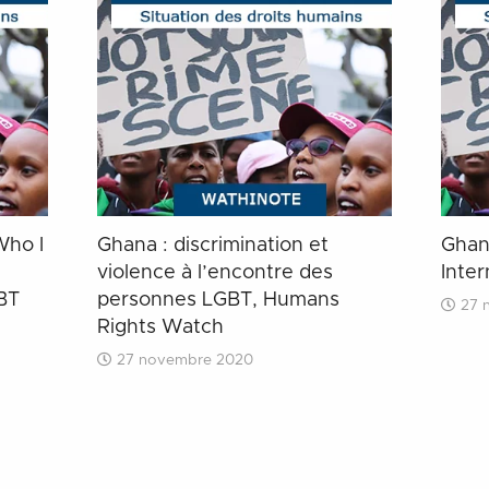
Who I
Ghana : discrimination et
Ghan
violence à l’encontre des
Inter
BT
personnes LGBT, Humans
27 
Rights Watch
27 novembre 2020