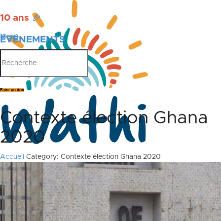
10 ans
🎉
Menu
ÉVÉNEMENTS
PUBLICATIONS
Faire un don
Contexte élection Ghana
2020
Accueil
Category: Contexte élection Ghana 2020