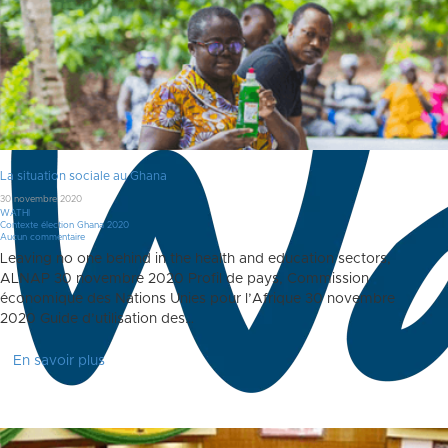
La situation sociale au Ghana
30 novembre 2020
WATHI
Contexte élection Ghana 2020
Aucun commentaire
Leaving no one behind in the health and education sectors,
ALNAP 30 novembre 2020 Profil de pays, Commission
économique des Nations Unies pour l’Afrique 30 novembre
2020 Guide d’utilisation des…
En savoir plus