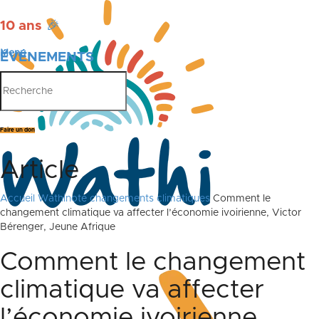
10 ans
🎉
Menu
ÉVÉNEMENTS
PUBLICATIONS
Faire un don
Article
Accueil
Wathinote changements climatiques
Comment le
changement climatique va affecter l’économie ivoirienne, Victor
Bérenger, Jeune Afrique
Comment le changement
climatique va affecter
l’économie ivoirienne,