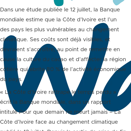
Dans une étude publiée le 12 juillet, la Banque
mondiale estime que la Côte d’Ivoire est l’un
des pays les plus vulnérables au changement
climatique. Ses coûts sont déjà visibles, et
devraient s’accroître, au point de remettre en
cause la culture du cacao et d’affecter la région
côtière qui abrite 80 % de l’activité économique
du pays.
« La Côte d’Ivoire rattrape le temps perdu »
écrit la Banque mondiale, dans un rapport
intitulé Pour que demain ne meurt jamais – La
Côte d’Ivoire face au changement climatique