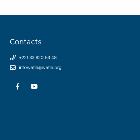
Contacts
+221 33 820 53 48
infowathi@wathi.org