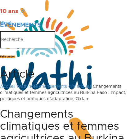
10 ans
🎉
Menu
ÉVÉNEMENTS
PUBLICATIONS
Faire un don
Article
Accueil
Wathinote changements climatiques
Changements
climatiques et femmes agricultrices au Burkina Faso : Impact,
politiques et pratiques d’adaptation, Oxfam
Changements
climatiques et femmes
agricultrices au Burkina