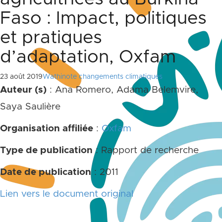
Faso : Impact, politiques
et pratiques
d’adaptation, Oxfam
23 août 2019
Wathinote changements climatiques
Auteur (s)
: Ana Romero, Adama Belemvire,
Saya Saulière
Organisation affiliée
:
Oxfam
Type de publication
: Rapport de recherche
Date de publication
: 2011
Lien vers le document original