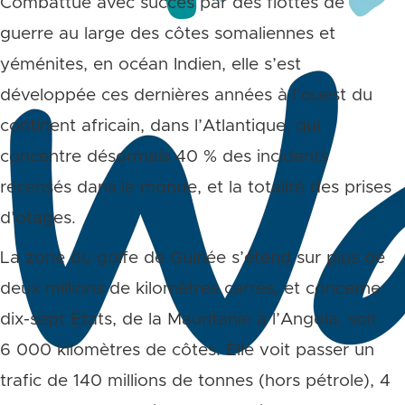
Combattue avec succès par des flottes de
guerre au large des côtes somaliennes et
yéménites, en océan Indien, elle s’est
développée ces dernières années à l’ouest du
continent africain, dans l’Atlantique, qui
concentre désormais 40 % des incidents
recensés dans le monde, et la totalité des prises
d’otages.
La zone du golfe de Guinée s’étend sur plus de
deux millions de kilomètres carrés, et concerne
dix-sept États, de la Mauritanie à l’Angola, soit
6 000 kilomètres de côtes. Elle voit passer un
trafic de 140 millions de tonnes (hors pétrole), 4