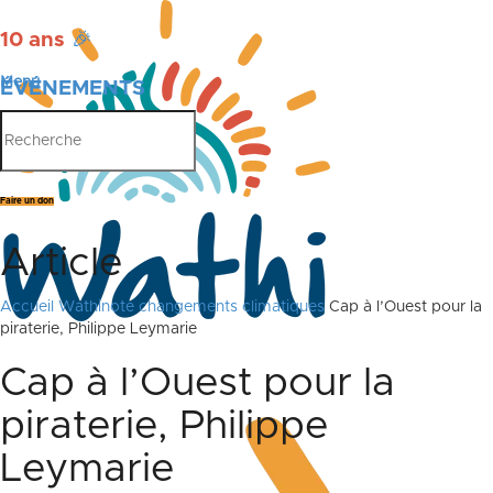
10 ans
🎉
Menu
ÉVÉNEMENTS
PUBLICATIONS
Faire un don
Article
Accueil
Wathinote changements climatiques
Cap à l’Ouest pour la
piraterie, Philippe Leymarie
Cap à l’Ouest pour la
piraterie, Philippe
Leymarie