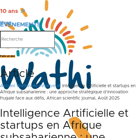
10 ans
🎉
Menu
ÉVÉNEMENTS
PUBLICATIONS
Faire un don
Article
Accueil
Wathinote initiative IA
Intelligence Artificielle et startups en
Afrique subsaharienne : une approche stratégique d’innovation
frugale face aux défis, African scientific journal, Août 2025
Intelligence Artificielle et
startups en Afrique
subsaharienne : une