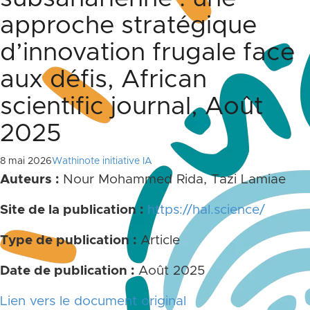
approche stratégique
d’innovation frugale face
aux défis, African
scientific journal, Août
2025
8 mai 2026
Wathinote initiative IA
Auteurs :
Nour Mohammed Rida, Tazi Lamiae
Site de la publication :
https://hal.science/
Type de publication :
Article
Date de publication :
Août 2025
Lien vers le document original