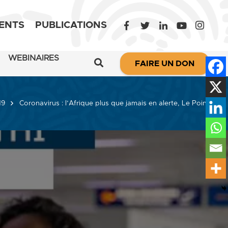
ENTS
PUBLICATIONS
WEBINAIRES
FAIRE UN DON
19
Coronavirus : l’Afrique plus que jamais en alerte, Le Point