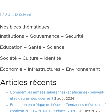
Pagination
1
2
3
4
…
12
Suivant
des
Nos blocs thématiques
publications
Institutions – Gouvernance – Sécurité
Education – Santé – Science
Société – Culture – Identité
Economie – Infrastructures – Environnement
Articles récents
Comment les armées sahéliennes (et africaines) peuvent-
elles gagner des guerres ?
3 août 2026
Éducation en Afrique de l’Ouest : Tendances d’évolution à
l’horizon 2030 – 2040, Futuribles, 2020
31 juillet 2026