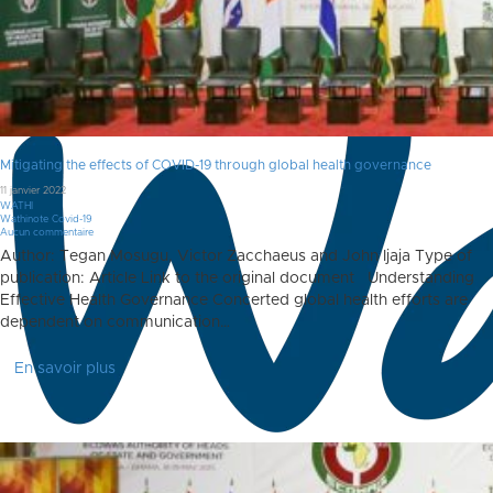
Mitigating the effects of COVID-19 through global health governance
11 janvier 2022
WATHI
Wathinote Covid-19
Aucun commentaire
Author: Tegan Mosugu, Victor Zacchaeus and John Ijaja Type of
publication: Article Link to the original document Understanding
Effective Health Governance Concerted global health efforts are
dependent on communication…
En savoir plus