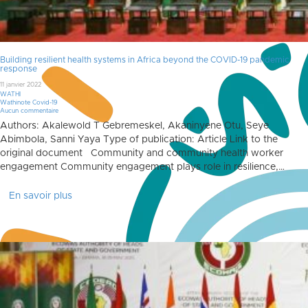
Building resilient health systems in Africa beyond the COVID-19 pandemic
response
11 janvier 2022
WATHI
Wathinote Covid-19
Aucun commentaire
Authors: Akalewold T Gebremeskel, Akaninyene Otu, Seye
Abimbola, Sanni Yaya Type of publication: Article Link to the
original document Community and community health worker
engagement Community engagement plays role in resilience,…
En savoir plus