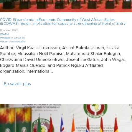
COVID-19 pandemic in Economic Community of West African States
(ECOWAS) region: implication for capacity strengthening at Point of Entry
11 janvier 2022
WATHI
Wathinote Covid-19
Aucun commentaire
Author: Virgil Kuassi Lokossou, Aishat Bukola Usman, Issiaka
Sombie, Moussiliou Noel Paraiso, Muhammad Shakir Balogun,
Chukwuma David Umeokonkwo, Josephine Gatua, John Wagai,
Edgard-Marius Ouendo, and Patrick Nguku Affiliated
organization: International…
En savoir plus