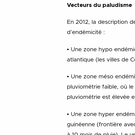
Vecteurs du paludisme
En 2012, la description 
d’endémicité :
▪ Une zone hypo endémiq
atlantique (les villes d
▪ Une zone méso endémique
pluviométrie faible, où l
pluviométrie est élevée 
▪ Une zone hyper endémiq
guinéenne (frontière avec 
à 10 mois de pluie). Le 