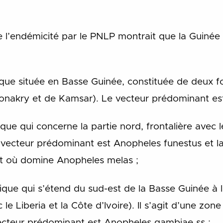
de l’endémicité par le PNLP montrait que la Guiné
ue située en Basse Guinée, constituée de deux fo
e Conakry et de Kamsar). Le vecteur prédominant e
 qui concerne la partie nord, frontalière avec le
e vecteur prédominant est Anopheles funestus et la
et où domine Anopheles melas ;
ue qui s’étend du sud-est de la Basse Guinée à la
le Liberia et la Côte d’Ivoire). Il s’agit d’une zon
vecteur prédominant est Anopheles gambiae ss ;