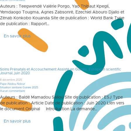
Aucun commentaire
Auteurs : Teegwendé Valérie Porgo, Yao Thibaut Kpegli,
Yemdaogo Tougma, Agnes Zabsonré, Ezechiel Abouro Djallo et
Zénab Konkobo Kouanda Site de publication : World Bank Type
de publication : Rapport…
En savoir plus
Soins Prénatals et Accouchement Assisté en Guinée, European scientific
Journal, juin 2020
8 décembre 2025
Pape Abdou Ndour
Situation sanitaire Guinée 2025
Aucun commentaire
Auteurs : Baldé Mamadou Saliou Site de publication : ESJ Type
de publication : Article Date de publication : Juin 2020 Lien vers
le document Original Introduction La demande…
En savoir plus