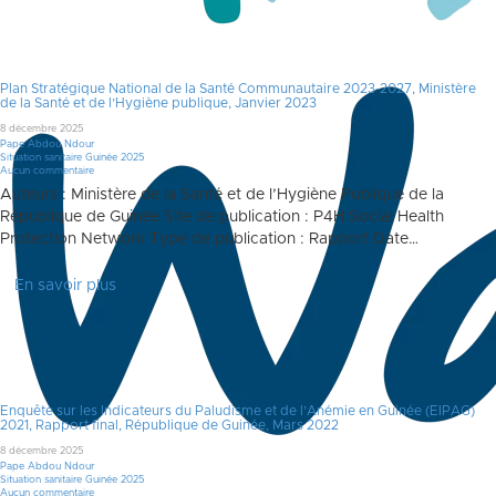
Plan Stratégique National de la Santé Communautaire 2023-2027, Ministère
de la Santé et de l’Hygiène publique, Janvier 2023
8 décembre 2025
Pape Abdou Ndour
Situation sanitaire Guinée 2025
Aucun commentaire
Auteurs : Ministère de la Santé et de l’Hygiène Publique de la
République de Guinée Site de publication : P4H Social Health
Protection Network Type de publication : Rapport Date…
En savoir plus
Enquête sur les Indicateurs du Paludisme et de l’Anémie en Guinée (EIPAG)
2021, Rapport final, République de Guinée, Mars 2022
8 décembre 2025
Pape Abdou Ndour
Situation sanitaire Guinée 2025
Aucun commentaire