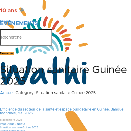
10 ans
🎉
Menu
ÉVÉNEMENTS
PUBLICATIONS
Faire un don
Situation sanitaire Guinée
2025
Accueil
Category: Situation sanitaire Guinée 2025
Efficience du secteur de la santé et espace budgétaire en Guinée, Banque
mondiale, Mai 2025
8 décembre 2025
Pape Abdou Ndour
Situation sanitaire Guinée 2025