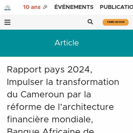
10 ans
🎉
ÉVÉNEMENTS
PUBLICATI
FAIRE UN DON
Article
Rapport pays 2024,
Impulser la transformation
du Cameroun par la
réforme de l’architecture
financière mondiale,
Banque Africaine de