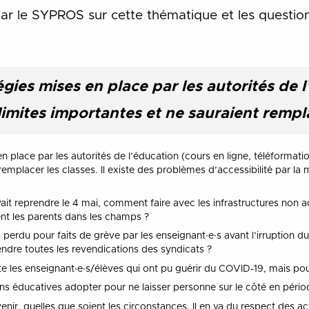
 par le SYPROS sur cette thématique et les quest
égies mises en place par les autorités de 
imites importantes et ne sauraient rempla
n place par les autorités de l’éducation (cours en ligne, téléformati
emplacer les classes. Il existe des problèmes d’accessibilité par la ma
ait reprendre le 4 mai, comment faire avec les infrastructures non a
dent les parents dans les champs ?
erdu pour faits de grève par les enseignant∙e∙s avant l’irruption 
ndre toutes les revendications des syndicats ?
es enseignant∙e∙s/élèves qui ont pu guérir du COVID-19, mais pourr
ons éducatives adopter pour ne laisser personne sur le côté en péri
venir, quelles que soient les circonstances. Il en va du respect des ac