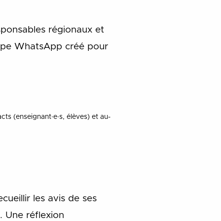
esponsables régionaux et
roupe WhatsApp créé pour
cts (enseignant∙e∙s, élèves) et au-
eillir les avis de ses
. Une réflexion