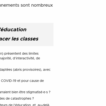
ionnements sont nombreux
l’éducation
cer les classes
on) présentent des limites
jorité, d’interactivité, de
daptées (abris provisoires), avec
du COVID-19 et pour cause de
aient bien être stigmatisé∙e∙s ?
odes de catastrophes ?
teurs de l’éducation, et, au-delà,