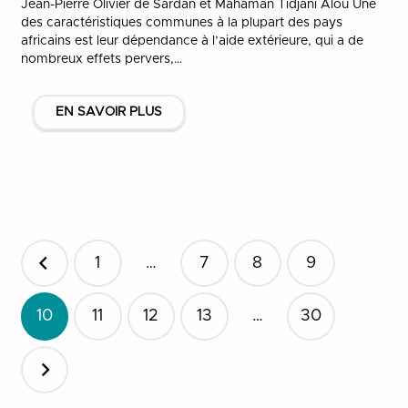
Jean-Pierre Olivier de Sardan et Mahaman Tidjani Alou Une
des caractéristiques communes à la plupart des pays
africains est leur dépendance à l’aide extérieure, qui a de
nombreux effets pervers,…
EN SAVOIR PLUS
Pagination
1
…
7
8
9
des
publications
10
11
12
13
…
30