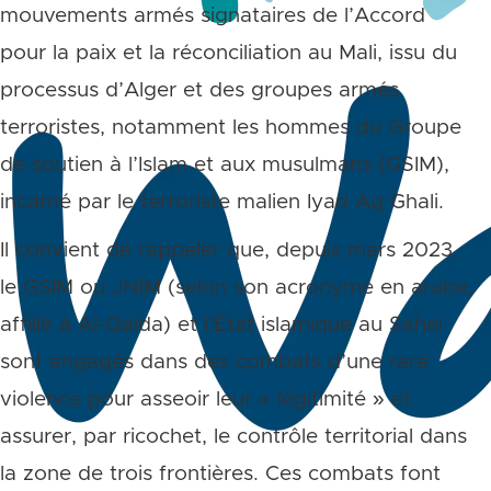
mouvements armés signataires de l’Accord
pour la paix et la réconciliation au Mali, issu du
processus d’Alger et des groupes armés
terroristes, notamment les hommes du Groupe
de soutien à l’Islam et aux musulmans (GSIM),
incarné par le terroriste malien Iyad Ag Ghali.
Il convient de rappeler que, depuis mars 2023,
le GSIM ou JNIM (selon son acronyme en arabe,
affilié à Al-Qaïda) et l’État islamique au Sahel
sont engagés dans des combats d’une rare
violence pour asseoir leur « légitimité » et
assurer, par ricochet, le contrôle territorial dans
la zone de trois frontières.
Ces combats font