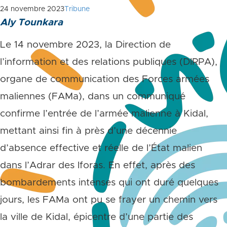
24 novembre 2023
Tribune
Aly Tounkara
Le 14 novembre 2023, la Direction de
l’information et des relations publiques (DIRPA),
organe de communication des Forces armées
maliennes (FAMa), dans un communiqué
confirme l’entrée de l’armée malienne à Kidal,
mettant ainsi fin à près d’une décennie
d’absence effective et réelle de l’État malien
dans l’Adrar des Iforas. En effet, après des
bombardements intenses qui ont duré quelques
jours, les FAMa ont pu se frayer un chemin vers
la ville de Kidal, épicentre d’une partie des