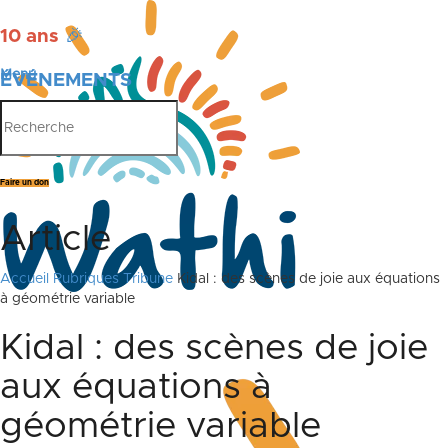
10 ans
🎉
Menu
ÉVÉNEMENTS
PUBLICATIONS
Faire un don
Article
Accueil
Rubriques
Tribune
Kidal : des scènes de joie aux équations
à géométrie variable
Kidal : des scènes de joie
aux équations à
géométrie variable