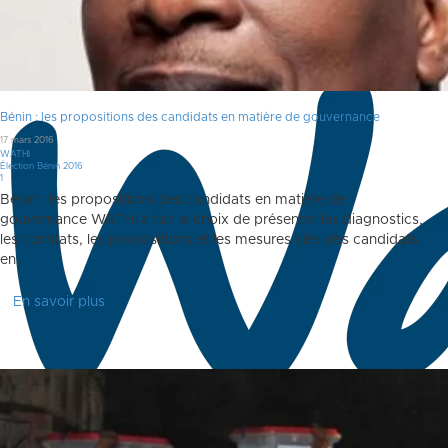
Bénin : les propositions des candidats en matière de gouvernance
17 mars 2016
WATHI
Élection Bénin 2016
Commentaire
1
Bénin : les propositions des candidats en matière de
gouvernance WATHI a fait le choix de présenter les diagnostics,
les constats, les propositions et les mesures clés des candidats
en…
En savoir plus