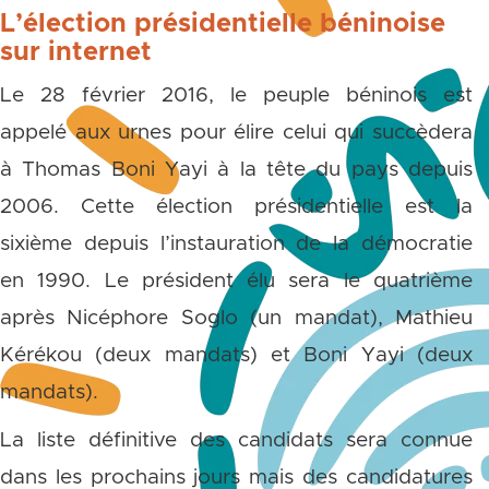
L’élection présidentielle béninoise
sur internet
Le 28 février 2016, le peuple béninois est
appelé aux urnes pour élire celui qui succèdera
à Thomas Boni Yayi à la tête du pays depuis
2006. Cette élection présidentielle est la
sixième depuis l’instauration de la démocratie
en 1990. Le président élu sera le quatrième
après Nicéphore Soglo (un mandat), Mathieu
Kérékou (deux mandats) et Boni Yayi (deux
mandats).
La liste définitive des candidats sera connue
dans les prochains jours mais des candidatures