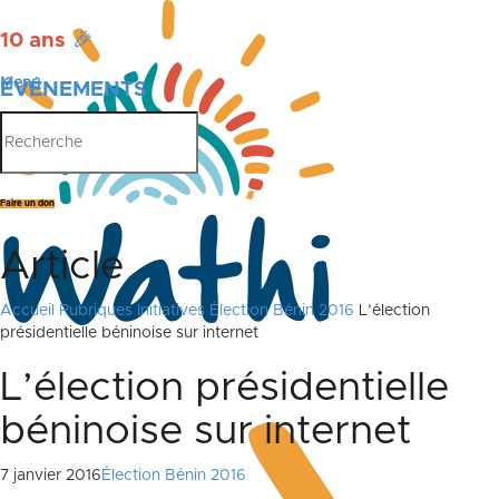
10 ans
🎉
Menu
ÉVÉNEMENTS
PUBLICATIONS
Faire un don
Article
Accueil
Rubriques
Initiatives
Élection Bénin 2016
L’élection
présidentielle béninoise sur internet
L’élection présidentielle
béninoise sur internet
7 janvier 2016
Élection Bénin 2016