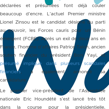
déclarées et présumées font déjà couler
beaucoup d’encre. L’actuel Premier ministre
Lionel Zinsou est le candidat désigné du parti
au pouvoir, les Forces cauris pour un Bénin
émergent (FCBE). Après un exil de deux ans en
France, l’homme d’affaires Patrice Talon, ancien
soutien financier du président Boni Yayi, et
présumé impliqué dans plusieurs scandales
financiers
, a également annoncé sa
candidature.
Le premier vice-président de l’Assemblée
nationale Eric Houndété s’est lancé très tôt
dans la course pour la présidentielle,