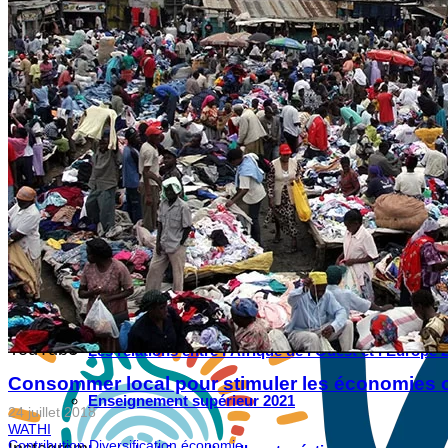
WATHI se dévoile en deux films
Facebook
L’association
Nos partenaires
Twitter
LE DÉBAT
Débat – Entrepreneuriat en Afrique de l’Ouest
LinkedIn
Afrique de l’Ouest – États Unis d’Amérique
Changement climatique 2022
YouTube
Les relations entre l’Afrique de l’Ouest et l’Europe 
Consommer local pour stimuler les économies ou
Enseignement supérieur 2021
24 juillet 2018
WATHI
Contribution Diversification économie