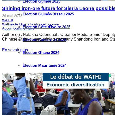
Élection Guinée 2025
Shining iron-ore future for Sierra Leone possib
Élection Guinée-Bissau 2025
26 mai 2018
WATHI
Wathinote Diversification économie
Élection Côte d’Ivoire 2025
Aucun commentaire
Author (s) : Natasha Odendaal , Creamer Media Senior Deputy 
Chinese State-owned mining company Shandong Iron and Stee
Élection Cameroun 2025
En savoir plus
Élection Ghana 2024
Élection Mauritanie 2024
Élection Tchad 2024
Election Nigéria 2023
Les défis liés à l’eau en Afrique de l’Ouest