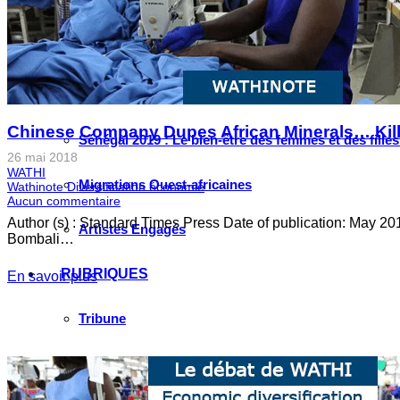
Initiative villes ouest-africaines : Abidjan
Initiative Élection Tchad 2021
Initiative villes ouest-africaines : Lagos
Chinese Company Dupes African Minerals… Kill
Sénégal 2019 : Le bien-être des femmes et des fille
26 mai 2018
WATHI
Migrations Ouest-africaines
Wathinote Diversification économie
Aucun commentaire
Author (s) : Standard Times Press Date of publication: May 20
Artistes Engagés
Bombali…
RUBRIQUES
En savoir plus
Tribune
Passerelle