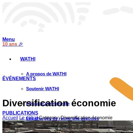
Menu
10 ans
🎉
WATHI
A propos de WATHI
ÉVÉNEMENTS
Soutenir WATHI
Diversification économie
L’équipe permanente
PUBLICATIONS
Accueil
Le débat
Category: Diversification économie
Les chargés de recherche associés