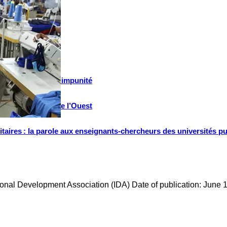
 et lutte contre l’impunité
tifs en Afrique de l’Ouest
ritaires : la parole aux enseignants-chercheurs des universités p
ational Development Association (IDA) Date of publication: June