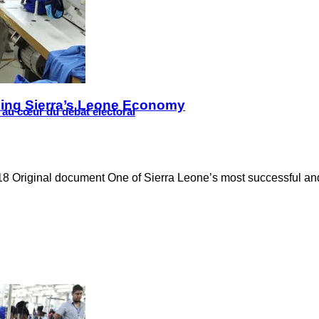
ing Sierra’s Leone Economy
s au cœur du débat électoral
18 Original document One of Sierra Leone’s most successful and