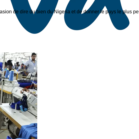
casion de dire du bien du Nigeria et de donner le pays le plus p
t