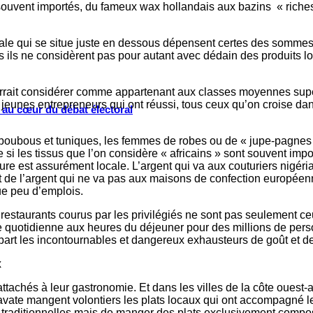
 souvent importés, du fameux wax hollandais aux bazins « riche
ociale qui se situe juste en dessous dépensent certes des somm
ais ils ne considèrent pas pour autant avec dédain des produits 
pourrait considérer comme appartenant aux classes moyennes su
 jeunes entrepreneurs qui ont réussi, tous ceux qu’on croise dan
s au cœur du débat électoral
boubous et tuniques, les femmes de robes ou de « jupe-pagnes 
e si les tissus que l’on considère « africains » sont souvent im
ture est assurément locale. L’argent qui va aux couturiers nigé
, est de l’argent qui ne va pas aux maisons de confection europée
ue peu d’emplois.
restaurants courus par les privilégiés ne sont pas seulement ce
de quotidienne aux heures du déjeuner pour des millions de pers
part les incontournables et dangereux exhausteurs de goût et de
x
attachés à leur gastronomie. Et dans les villes de la côte oues
ate mangent volontiers les plats locaux qui ont accompagné leu
traditionnelles mais de manger des plats exclusivement compos