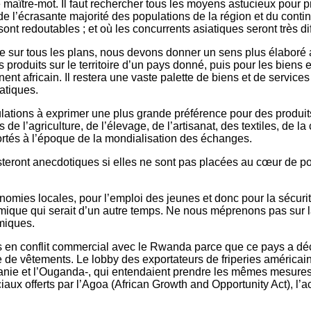
e maître-mot. Il faut rechercher tous les moyens astucieux pour 
 l’écrasante majorité des populations de la région et du contine
sont redoutables ; et où les concurrents asiatiques seront très di
nale sur tous les plans, nous devons donner un sens plus élabo
es produits sur le territoire d’un pays donné, puis pour les bien
nent africain. Il restera une vaste palette de biens et de servi
atiques.
ulations à exprimer une plus grande préférence pour des produi
e l’agriculture, de l’élevage, de l’artisanat, des textiles, de la
ortés à l’époque de la mondialisation des échanges.
ront anecdotiques si elles ne sont pas placées au cœur de poli
onomies locales, pour l’emploi des jeunes et donc pour la sécurit
mique qui serait d’un autre temps. Ne nous méprenons pas sur la
omiques.
s en conflit commercial avec le Rwanda parce que ce pays a déci
e de vêtements. Le lobby des exportateurs de friperies américai
anzanie et l’Ouganda-, qui entendaient prendre les mêmes mesure
x offerts par l’Agoa (African Growth and Opportunity Act), l’ac