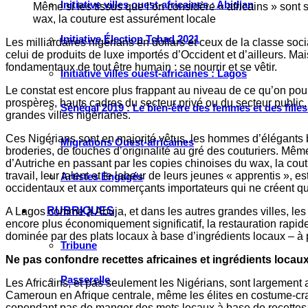
Initiative villes ouest-africaines : Abidjan
Même si les tissus que l’on considère « africains » sont
wax, la couture est assurément locale
Initiative Élection Tchad 2021
Les milliardaires nigérians en dollars et ceux de la classe s
celui de produits de luxe importés d’Occident et d’ailleurs. M
fondamentaux de tout être humain : se nourrir et se vêtir.
Initiative villes ouest-africaines : Lagos
Le constat est encore plus frappant au niveau de ce qu’on 
prospères, hauts cadres du secteur privé ou du secteur public,
Sénégal 2019 : Le bien-être des femmes et des fille
grandes villes nigérianes.
Ces Nigérians sont en majorité vêtus, les hommes d’élégants 
Migrations Ouest-africaines
broderies, de touches d’originalité au gré des couturiers. Mêm
d’Autriche en passant par les copies chinoises du wax, la cou
travail, leur talent et le labeur de leurs jeunes « apprentis »
Artistes Engagés
occidentaux et aux commerçants importateurs qui ne créent q
RUBRIQUES
A Lagos comme à Abuja, et dans les autres grandes villes, les 
encore plus économiquement significatif, la restauration rapi
dominée par des plats locaux à base d’ingrédients locaux – à 
Tribune
Ne pas confondre recettes africaines et ingrédients locau
Passerelle
Les Africains, et pas seulement les Nigérians, sont largement 
Cameroun en Afrique centrale, même les élites en costume-crav
cependant pas de manger des mets locaux à base de recettes 