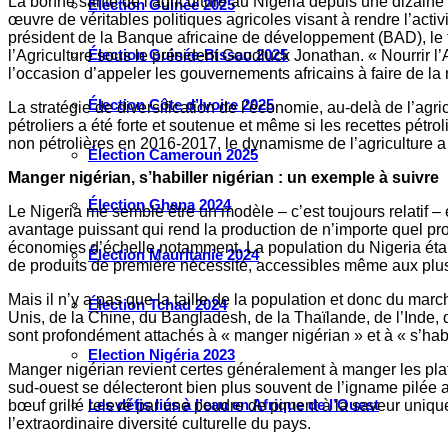
La bonne santé de l’agriculture au Nigeria depuis une dizaine d
Élection Guinée 2025
œuvre de véritables politiques agricoles visant à rendre l’activ
président de la Banque africaine de développement (BAD), le tr
Élection Guinée-Bissau 2025
l’Agriculture sous le président Goodluck Jonathan. « Nourrir l’
l’occasion d’appeler les gouvernements africains à faire de la m
Élection Côte d’Ivoire 2025
La stratégie de diversification de l’économie, au-delà de l’a
pétroliers a été forte et soutenue et même si les recettes pétro
non pétrolières en 2016-2017, le dynamisme de l’agriculture a 
Élection Cameroun 2025
Manger nigérian, s’habiller nigérian : un exemple à suivre
Élection Ghana 2024
Le Nigeria me semble être un modèle – c’est toujours relatif – 
avantage puissant qui rend la production de n’importe quel pro
économies d’échelle notamment. La population du Nigeria éta
Élection Mauritanie 2024
de produits de première nécessité, accessibles même aux plusi
Mais il n’y a pas que la taille de la population et donc du mar
Élection Tchad 2024
Unis, de la Chine, du Bangladesh, de la Thaïlande, de l’Inde, d
sont profondément attachés à « manger nigérian » et à « s’habi
Election Nigéria 2023
Manger nigérian revient certes généralement à manger les plats 
sud-ouest se délecteront bien plus souvent de l’igname pilée
Les défis liés à l’eau en Afrique de l’Ouest
bœuf grillé relevé par une poudre de piment à la saveur unique
l’extraordinaire diversité culturelle du pays.