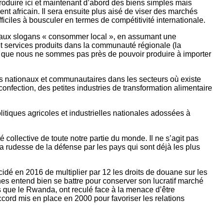
produire ici et maintenant d’abord des biens simples mais
nt africain. Il sera ensuite plus aisé de viser des marchés
fficiles à bousculer en termes de compétitivité internationale.
ré aux slogans « consommer local », en assumant une
s et services produits dans la communauté régionale (la
ces que nous ne sommes pas près de pouvoir produire à importer
ts nationaux et communautaires dans les secteurs où existe
 confection, des petites industries de transformation alimentaire
tiques agricoles et industrielles nationales adossées à
é collective de toute notre partie du monde. Il ne s’agit pas
 rudesse de la défense par les pays qui sont déjà les plus
dé en 2016 de multiplier par 12 les droits de douane sur les
nes entend bien se battre pour conserver son lucratif marché
s que le Rwanda, ont reculé face à la menace d’être
cord mis en place en 2000 pour favoriser les relations