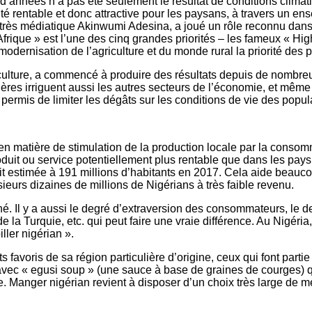
’années n’a pas été seulement le résultat de conditions climatiq
ité rentable et donc attractive pour les paysans, à travers un en
ès médiatique Akinwumi Adesina, a joué un rôle reconnu dans la 
Afrique » est l’une des cinq grandes priorités – les fameux « Hig
odernisation de l’agriculture et du monde rural la priorité des pr
griculture, a commencé à produire des résultats depuis de nomb
lières irriguent aussi les autres secteurs de l’économie, et même 
permis de limiter les dégâts sur les conditions de vie des popul
en matière de stimulation de la production locale par la consomma
duit ou service potentiellement plus rentable que dans les pays 
it estimée à 191 millions d’habitants en 2017. Cela aide beauc
eurs dizaines de millions de Nigérians à très faible revenu.
ché. Il y a aussi le degré d’extraversion des consommateurs, le 
e la Turquie, etc. qui peut faire une vraie différence. Au Nigér
ller nigérian ».
favoris de sa région particulière d’origine, ceux qui font partie
 avec « egusi soup » (une sauce à base de graines de courges) 
. Manger nigérian revient à disposer d’un choix très large de m