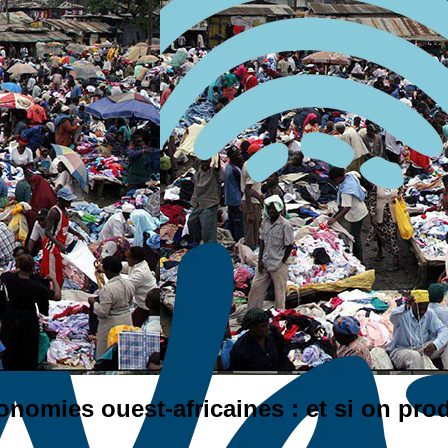
2022
nomies ouest-africaines : et si on pr