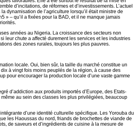
ues favorables. Elle a été surtout le résultat de la mise en
semble d’incitations, de réformes et d’investissements. L’actuel
dynamisation de l’agriculture lorsqu’il était ministre de
h5 » – qu’il a fixées pour la BAD, et il ne manque jamais
iorités.
reuses années au Nigeria. La croissance des secteurs non
si leur chute a affecté durement les services et les industries
ations des zones rurales, toujours les plus pauvres.
tion locale. Oui, bien sûr, la taille du marché constitue un
dix à vingt fois moins peuplés de la région, à cause des
oup pour encourager la production locale d’une vaste gamme
degré d’addiction aux produits importés d’Europe, des Etats-
ia, même au sein des classes les plus privilégiées, beaucoup
 intégrante d’une identité culturelle spécifique. Les Yorouba du
que les Haoussas du nord, friands de brochettes de viande de
ets, de saveurs et d’ingrédients de cuisine à la mesure de