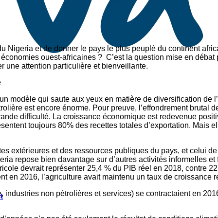
 du Nigeria et de donner le pays le plus peuplé du continent af
es économies ouest-africaines ? C’est la question mise en débat
 une attention particulière et bienveillante.
e
s un modèle qui saute aux yeux en matière de diversification d
trolière est encore énorme. Pour preuve, l’effondrement brutal 
ande difficulté. La croissance économique est redevenue positi
sentent toujours 80% des recettes totales d’exportation. Mais el
ttes extérieures et des ressources publiques du pays, et celui de
eria repose bien davantage sur d’autres activités informelles et f
ricole devrait représenter 25,4 % du PIB réel en 2018, contre 2
aient en 2016, l’agriculture avait maintenu un taux de croissanc
, industries non pétrolières et services) se contractaient en 201
t