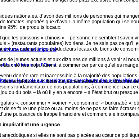
ues nationales, d’avoir des millions de personnes qui mangent 
 de tomates importés que d’avoir la même population qui se nour
ins 95%, de produits locaux.
nt que les poissons « chinois » – personne ne semblent savoir 
 » (restaurants populaires) ivoiriens. Je ne sais pas ce qu’il en
ère est rude pour les producteurs locaux de biens de consomma
 et lutte contre l’impunité
s de jeunes actuels et aux dizaines de millions à venir si nou
tifs en Afrique de l’Ouest
entaux de nos populations, à commencer par ce qu’elles mangen
st devenu denrée rare et inaccessible à la majorité des populat
ritaires : la parole aux enseignants-chercheurs des universités p
r des emplois aux millions de jeunes actuels et aux dizaines de
 besoins fondamentaux de nos populations, à commencer par ce
ou ou du bois – là où il y en a encore – à l’état brut ou presque
lais », consommer « ivoirien », consommer « burkinabè », etc.
ent de se faire une place ou au moins de ne pas se faire écraser
t d’une puissance de frappe financière et commerciale incompar
n impératif et une urgence
anecdotiques si elles ne sont pas placées au cœur de politique