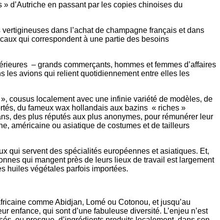
s » d’Autriche en passant par les copies chinoises du
es vertigineuses dans l’achat de champagne français et dans
locaux qui correspondent à une partie des besoins
périeures – grands commerçants, hommes et femmes d’affaires
s les avions qui relient quotidiennement entre elles les
», cousus localement avec une infinie variété de modèles, de
portés, du fameux wax hollandais aux bazins « riches »
rians, des plus réputés aux plus anonymes, pour rémunérer leur
nne, américaine ou asiatique de costumes et de tailleurs
ux qui servent des spécialités européennes et asiatiques. Et,
onnes qui mangent près de leurs lieux de travail est largement
s huiles végétales parfois importées.
t-africaine comme Abidjan, Lomé ou Cotonou, et jusqu’au
r enfance, qui sont d’une fabuleuse diversité. L’enjeu n’est
és, ou presque, d’ingrédients produits localement, dans son