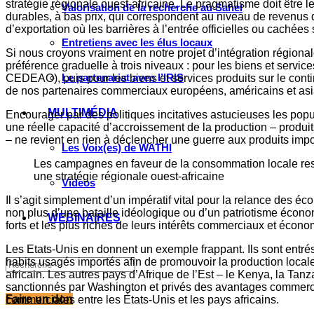
stratégie régionale ouest-africaine. Le pragmatisme doit être l
Valorisation de la recherche au Sahel
durables, à bas prix, qui correspondent au niveau de revenus de
d’exportation où les barrières à l’entrée officielles ou cachées 
Entretiens avec les élus locaux
Si nous croyons vraiment en notre projet d’intégration régio
préférence graduelle à trois niveaux : pour les biens et servic
Le partenariat avec l’IRIS
CEDEAO), puis pour les biens et services produits sur le conti
de nos partenaires commerciaux européens, américains et asi
MULTIMÉDIA
Encourager par des politiques incitatives astucieuses les pop
une réelle capacité d’accroissement de la production – produits d
– ne revient en rien à déclencher une guerre aux produits imp
Les Voix(es) de WATHI
Les campagnes en faveur de la consommation locale reste
une stratégie régionale ouest-africaine
Videos
Il s’agit simplement d’un impératif vital pour la relance des éc
non plus d’une bataille idéologique ou d’un patriotisme écono
WEBINAIRES
forts et les plus riches de leurs intérêts commerciaux et écon
Les Etats-Unis en donnent un exemple frappant. Ils sont entré
habits usagés importés afin de promouvoir la production local
africain. Les autres pays d’Afrique de l’Est – le Kenya, la T
sanctionnés par Washington et privés des avantages commerciau
Faire un don
commerciales entre les États-Unis et les pays africains.