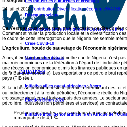
Instagram
Les industries culturelles et créatives
24 juillet 2018
Contribution Diversification économie
WATHI
Réseaux sociaux
Gilles Olakounlé Yabi
Ce n’est pas tous les jours qu’on a l’occasion de dire du bien
Les relations entre l’Afrique de l’Ouest et la Chine
Comment stimuler la production locale et la diversification d
le cadre de cette interrogation que le Nigeria me semble mériter
Crise Covid-19
L’agriculture, bouée de sauvetage de l’économie nigérian
Voir tous les débats
Alors, il faut commencer par admettre que le Nigeria n’est pa
macroéconomiques de la fédération à l’égard de l’industrie pé
une récession économique et mis les finances publiques en gr
INITIATIVES
de la Banque mondiale). Les exportations de pétrole brut repré
pays (PIB réel).
Initiative villes ouest-africaines : Accra
Si la richesse pétrolière reste le premier déterminant des rece
ou indirectement à la rente pétrolière, l’économie réelle du Nig
croissance régulière et forte depuis des années. Le secteur ag
Élection Bénin 2026
pétrolière, industries non pétrolières et services) se contract
Pendant que tous les autres secteurs (industrie pétrolière
Initiative intelligence artificielle en Afrique de l’Oues
remarquable de 4,1 %