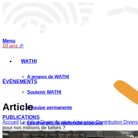
Menu
10 ans
🎉
WATHI
A propos de WATHI
ÉVÉNEMENTS
Soutenir WATHI
Article
L’équipe permanente
PUBLICATIONS
Accueil
Le débat
Diversification économie
Contribution Divers
Les chargés de recherche associés
pour nos millions de bébés ?