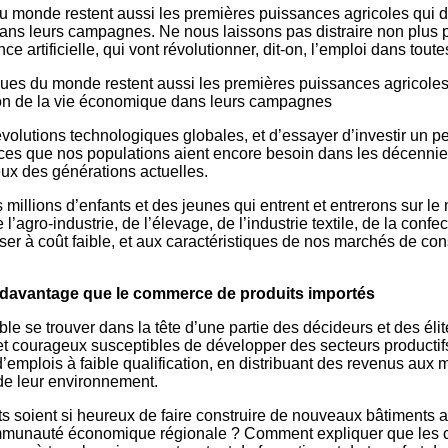
 monde restent aussi les premières puissances agricoles qui dé
dans leurs campagnes. Ne nous laissons pas distraire non plus p
 artificielle, qui vont révolutionner, dit-on, l’emploi dans tout
ues du monde restent aussi les premières puissances agricoles 
tion de la vie économique dans leurs campagnes
évolutions technologiques globales, et d’essayer d’investir un 
nces que nos populations aient encore besoin dans les décennies
eux des générations actuelles.
llions d’enfants et des jeunes qui entrent et entrerons sur le 
agro-industrie, de l’élevage, de l’industrie textile, de la confecti
 à coût faible, et aux caractéristiques de nos marchés de conso
s davantage que le commerce de produits importés
le se trouver dans la tête d’une partie des décideurs et des éli
 courageux susceptibles de développer des secteurs productifs
’emplois à faible qualification, en distribuant des revenus aux
 de leur environnement.
 soient si heureux de faire construire de nouveaux bâtiments a
ommunauté économique régionale ? Comment expliquer que les co