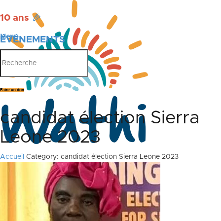
10 ans
🎉
Menu
ÉVÉNEMENTS
PUBLICATIONS
Faire un don
candidat élection Sierra
Leone 2023
Accueil
Category: candidat élection Sierra Leone 2023