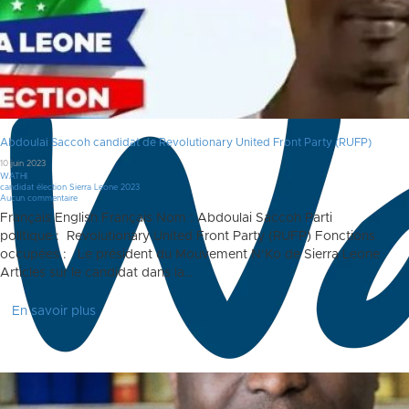
Abdoulai Saccoh candidat de Revolutionary United Front Party (RUFP)
10 juin 2023
WATHI
candidat élection Sierra Leone 2023
Aucun commentaire
Français English Français Nom : Abdoulai Saccoh Parti
politique : Revolutionary United Front Party (RUFP) Fonctions
occupées : Le président du Mouvement N’Ko de Sierra Leone
Articles sur le candidat dans la…
En savoir plus