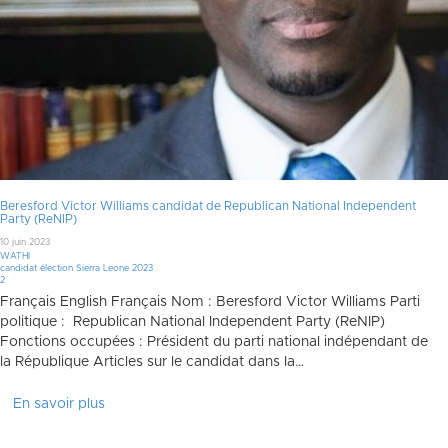
Beresford Victor Williams candidat de Republican National Independent
Party (ReNIP)
10 juin 2023
WATHI
candidat élection Sierra Leone 2023
Commentaires
2
Français English Français Nom : Beresford Victor Williams Parti
politique : Republican National Independent Party (ReNIP)
Fonctions occupées : Président du parti national indépendant de
la République Articles sur le candidat dans la…
En savoir plus