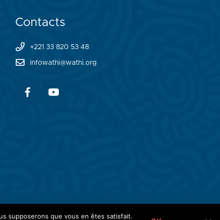
Contacts
+221 33 820 53 48
infowathi@wathi.org
ABOUT WATHI
THE LAB
NETWORK
nous supposerons que vous en êtes satisfait.