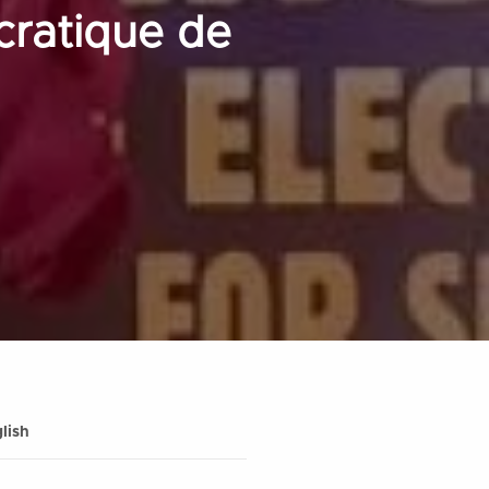
cratique de
lish