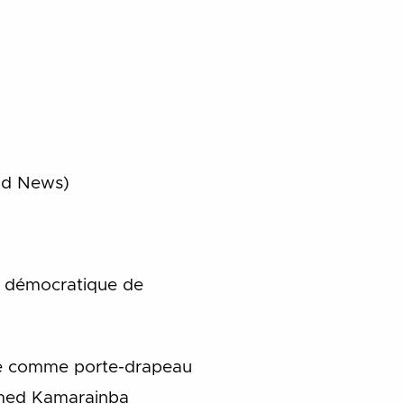
ld News)
ti démocratique de
isie comme porte-drapeau
hamed Kamarainba