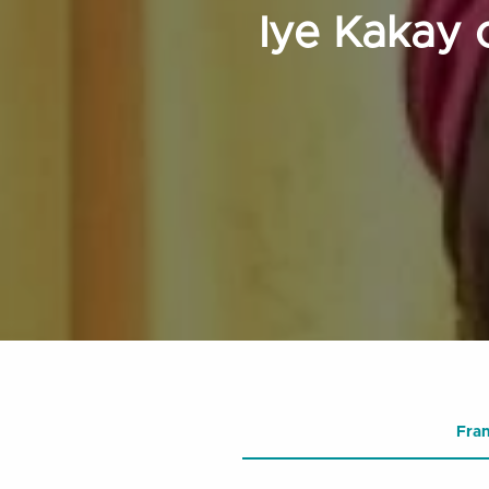
Iye Kakay 
Fran